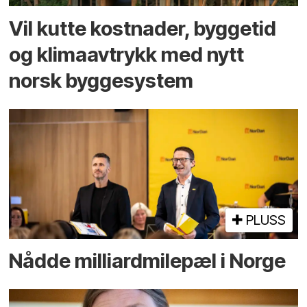
Vil kutte kostnader, byggetid
og klima­avtrykk med nytt
norsk bygge­system
PLUSS
Nådde milliard­­milepæl i Norge