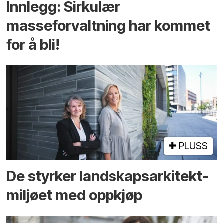
Innlegg: Sirkulær
masseforvaltning har kommet
for å bli!
PLUSS
De styrker landskaps­arkitekt­
miljøet med oppkjøp