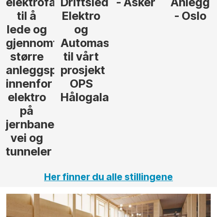
der
- Asker
Anlegg
elektro,
- Oslo
Oslo
jon
andsvegen
Her finner du alle stillingene