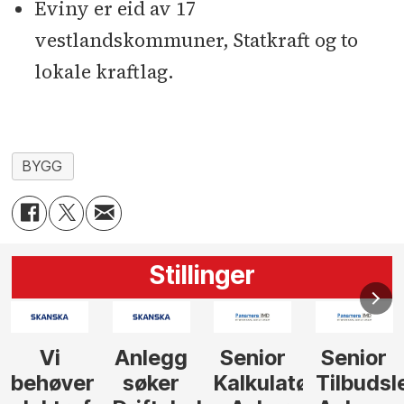
Eviny er eid av 17
vestlandskommuner, Statkraft og to
lokale kraftlag.
BYGG
Stillinger
Senior
Senior
Prosjekteringsled
Rådgive
Kalkulatør
Tilbudsleder
ingeniør