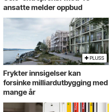
ansatte melder oppbud
PLUSS
Frykter innsigelser kan
forsinke milliard­utbygging med
mange år