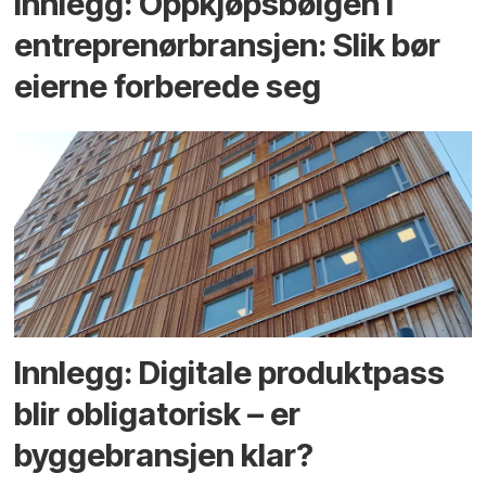
Innlegg: Oppkjøps­bølgen i
entreprenør­bransjen: Slik bør
eierne forberede seg
Innlegg: Digitale produktpass
blir obligatorisk – er
byggebransjen klar?