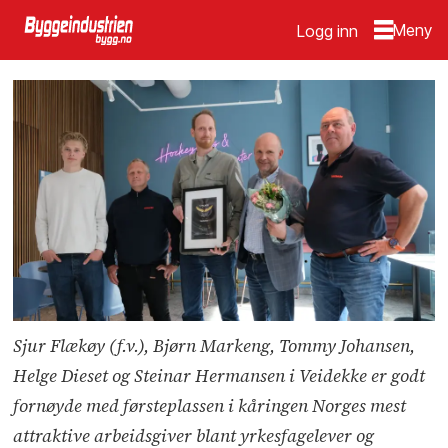
Logg inn
Sjur Flækøy (f.v.), Bjørn Markeng, Tommy Johansen,
Helge Dieset og Steinar Hermansen i Veidekke er godt
fornøyde med førsteplassen i kåringen Norges mest
attraktive arbeidsgiver blant yrkesfagelever og