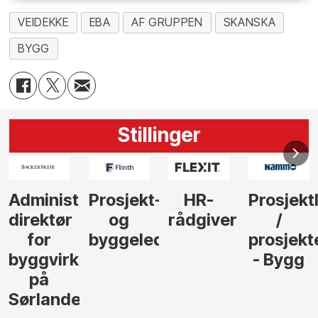
VEIDEKKE
EBA
AF GRUPPEN
SKANSKA
BYGG
Stillinger
-
HR-
Prosjektleder
Vi
Anlegg
rådgiver
/
behøver
søker
der
prosjekteringsleder
elektrofagfolk
Driftsle
- Bygg
til å
Elektro
lede og
og
gjennomføre
Automas