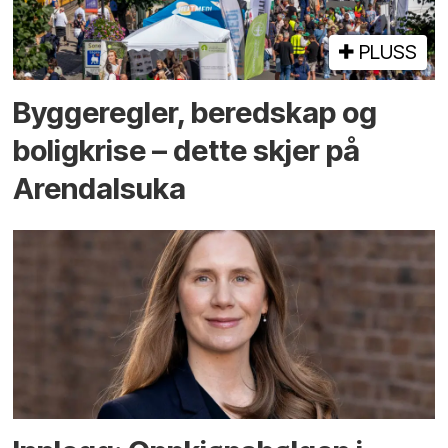
PLUSS
Bygge­regler, beredskap og
bolig­krise – dette skjer på
Arendals­uka