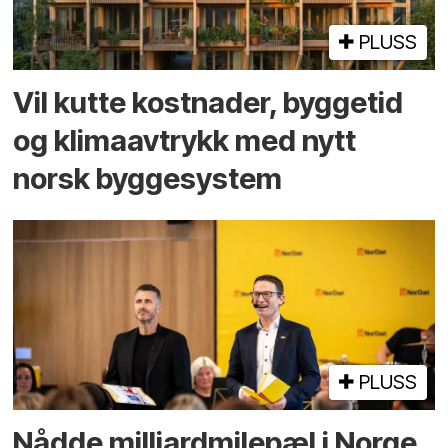
PLUSS
Vil kutte kostnader, byggetid
og klima­avtrykk med nytt
norsk bygge­system
PLUSS
Nådde milliard­­milepæl i Norge