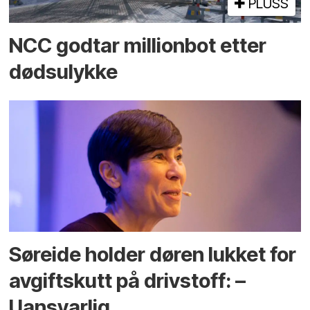
PLUSS
NCC godtar millionbot etter
dødsulykke
Søreide holder døren lukket for
avgiftskutt på drivstoff: –
Uansvarlig