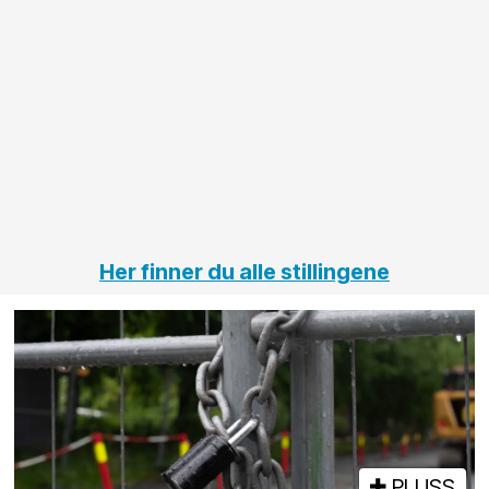
større
til vårt
anleggsprosjekter
prosjekt
innenfor
OPS
elektro
Hålogal
på
jernbane,
vei og
tunneler
Her finner du alle stillingene
PLUSS