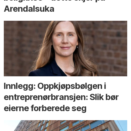
Arendals­uka
Innlegg: Oppkjøps­bølgen i
entreprenør­bransjen: Slik bør
eierne forberede seg