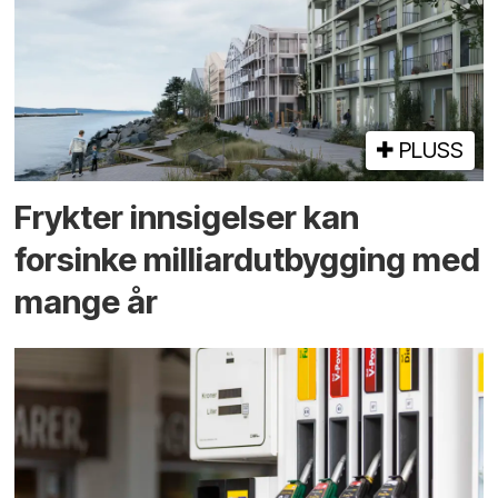
PLUSS
Frykter innsigelser kan
forsinke milliard­utbygging med
mange år