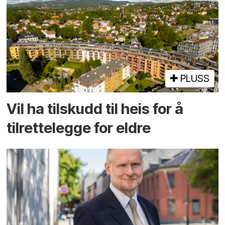
PLUSS
Vil ha tilskudd til heis for å
tilrettelegge for eldre