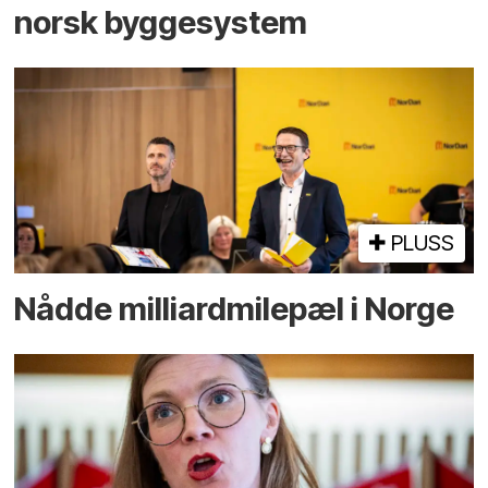
norsk bygge­system
PLUSS
Nådde milliard­­milepæl i Norge