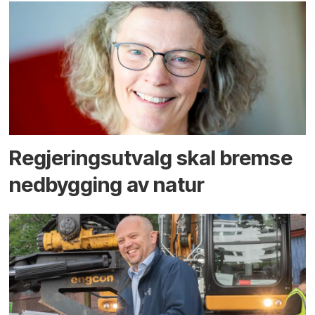
Regjerings­utvalg skal bremse
ned­bygging av natur