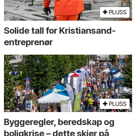
PLUSS
Solide tall for Kristiansand-
entreprenør
PLUSS
Bygge­regler, beredskap og
bolig­krise – dette skjer på