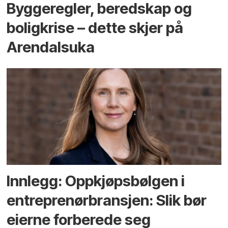
Bygge­regler, beredskap og
bolig­krise – dette skjer på
Arendals­uka
Innlegg: Oppkjøps­bølgen i
entreprenør­bransjen: Slik bør
eierne forberede seg