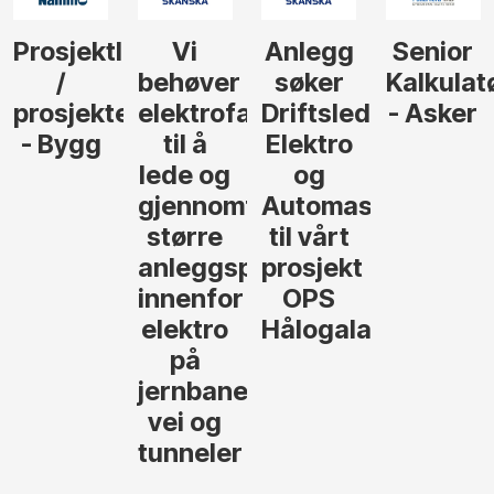
Prosjektleder
Vi
Anlegg
Senior
/
behøver
søker
Kalkulat
prosjekteringsleder
elektrofagfolk
Driftsleder
- Asker
- Bygg
til å
Elektro
lede og
og
gjennomføre
Automasjon
større
til vårt
anleggsprosjekter
prosjekt
innenfor
OPS
elektro
Hålogalandsvege
på
jernbane,
vei og
tunneler