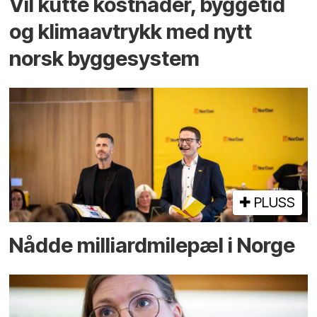
Vil kutte kostnader, byggetid
og klima­avtrykk med nytt
norsk bygge­system
PLUSS
Nådde milliard­­milepæl i Norge