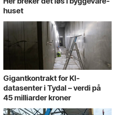
Her breker det løs i bygge­vare­
huset
Gigantkontrakt for KI-
datasenter i Tydal – verdi på
45 milliarder kroner