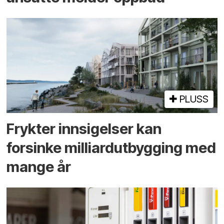
PLUSS
Frykter innsigelser kan
forsinke milliard­utbygging med
mange år