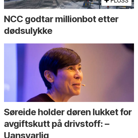
PLUSS
NCC godtar millionbot etter
dødsulykke
Søreide holder døren lukket for
avgiftskutt på drivstoff: –
Uansvarlig