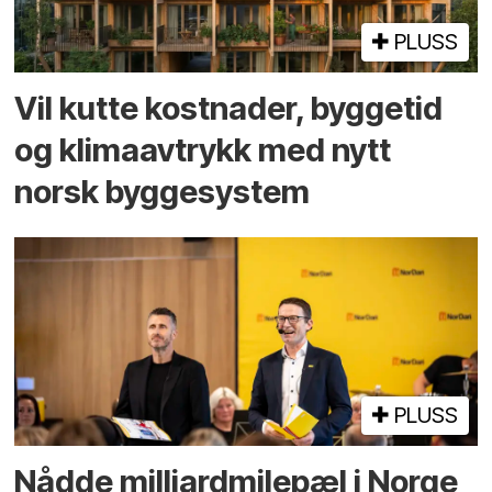
PLUSS
Vil kutte kostnader, byggetid
og klima­avtrykk med nytt
norsk bygge­system
PLUSS
Nådde milliard­­milepæl i Norge