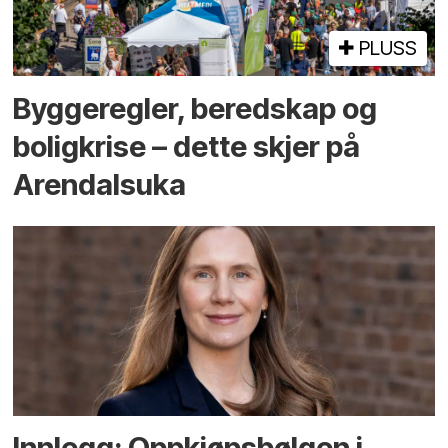
PLUSS
Bygge­regler, beredskap og
bolig­krise – dette skjer på
Arendals­uka
Innlegg: Oppkjøps­bølgen i