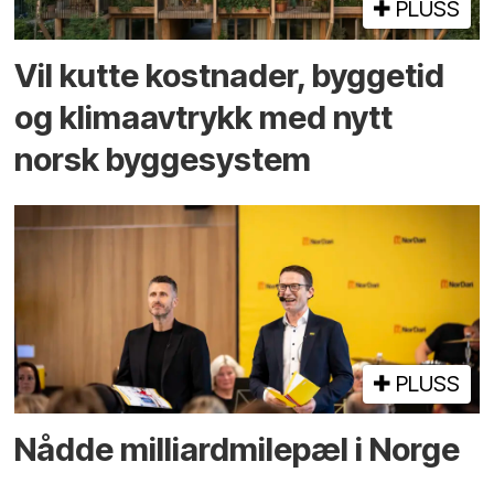
PLUSS
Vil kutte kostnader, byggetid
og klima­avtrykk med nytt
norsk bygge­system
PLUSS
Nådde milliard­­milepæl i Norge