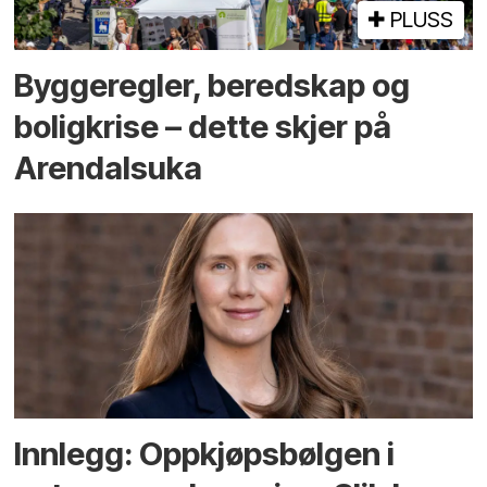
PLUSS
Bygge­regler, beredskap og
bolig­krise – dette skjer på
Arendals­uka
Innlegg: Oppkjøps­bølgen i