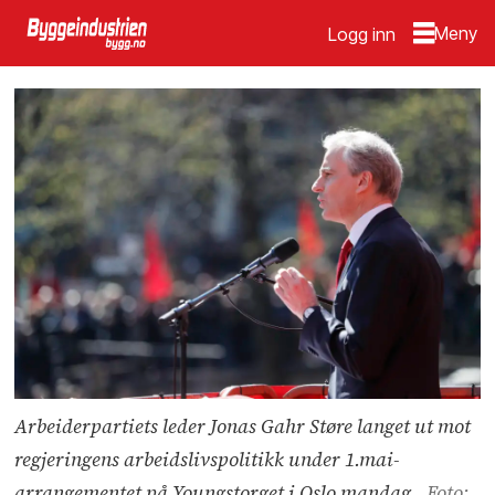
Logg inn
Arbeiderpartiets leder Jonas Gahr Støre langet ut mot
regjeringens arbeidslivspolitikk under 1.mai-
arrangementet på Youngstorget i Oslo mandag.
Foto: