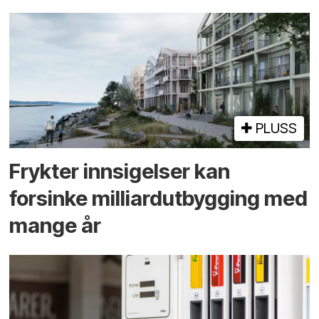
PLUSS
Frykter innsigelser kan
forsinke milliard­utbygging med
mange år