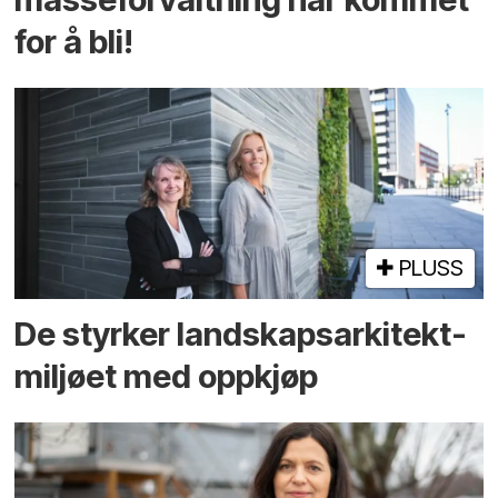
for å bli!
PLUSS
De styrker landskaps­arkitekt­
miljøet med oppkjøp