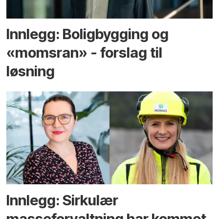
Innlegg: Boligbygging og
«momsran» - forslag til
løsning
Innlegg: Sirkulær
masseforvaltning har kommet