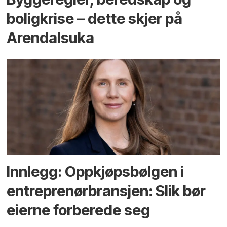
bolig­krise – dette skjer på
Arendals­uka
Innlegg: Oppkjøps­bølgen i
entreprenør­bransjen: Slik bør
eierne forberede seg