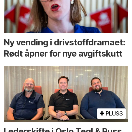
Ny vending i drivstoffdramaet:
Rødt åpner for nye avgiftskutt
PLUSS
Lederskifte i Oslo Tegl & Puss