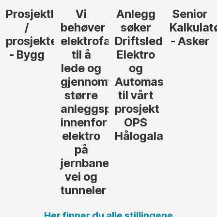
Anlegg
Senior
Senior
Prosjekt
søker
Kalkulatør
Tilbudsleder
r
agfolk
Driftsleder
- Asker
Anlegg
Elektro
- Oslo
og
føre
Automasjon
til vårt
rosjekter
prosjekt
OPS
Hålogalandsvegen
,
Her finner du alle stillingene