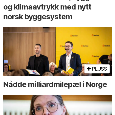
og klima­avtrykk med nytt
norsk bygge­system
PLUSS
Nådde milliard­­milepæl i Norge