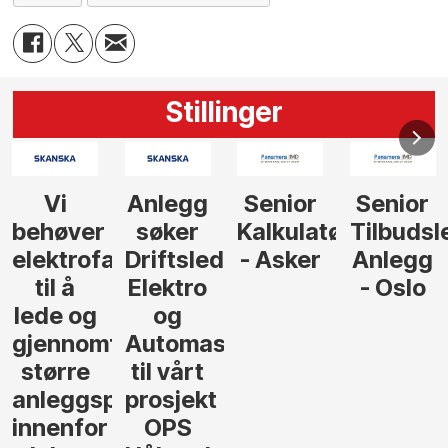
Stillinger
Senior
Senior
Prosjekteringsled
Rådgive
Kalkulatør
Tilbudsleder
ingeniør
der
- Asker
Anlegg
elektro,
- Oslo
Oslo
jon