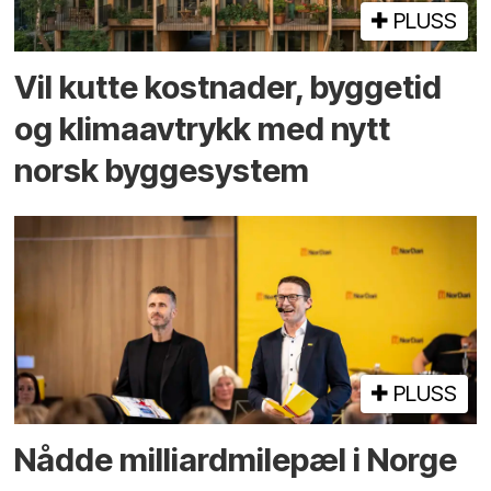
PLUSS
Vil kutte kostnader, byggetid
og klima­avtrykk med nytt
norsk bygge­system
PLUSS
Nådde milliard­­milepæl i Norge