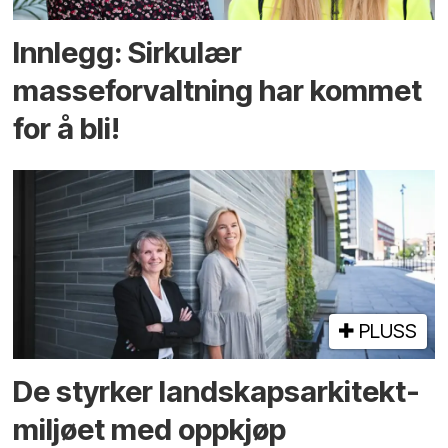
Innlegg: Sirkulær
masseforvaltning har kommet
for å bli!
PLUSS
De styrker landskaps­arkitekt­
miljøet med oppkjøp