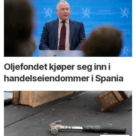
Oljefondet kjøper seg inn i
handels­eiendommer i Spania