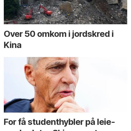
Over 50 omkom i jord­skred i
Kina
For få student­hybler på leie­