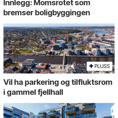
Innlegg: Moms­rotet som
bremser bolig­byggingen
PLUSS
Vil ha parkering og tilflukts­rom
i gammel fjellhall