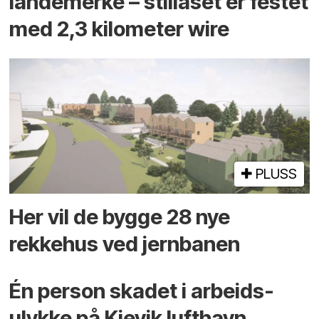
landemerke – stillaset er festet
med 2,3 kilometer wire
PLUSS
Her vil de bygge 28 nye
rekkehus ved jernbanen
Én person skadet i arbeids­
ulykke på Kjevik lufthavn