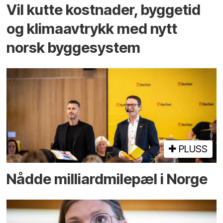
Vil kutte kostnader, byggetid
og klima­avtrykk med nytt
norsk bygge­system
PLUSS
Nådde milliard­­milepæl i Norge