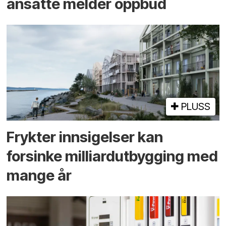
ansatte melder oppbud
PLUSS
Frykter innsigelser kan
forsinke milliard­utbygging med
mange år