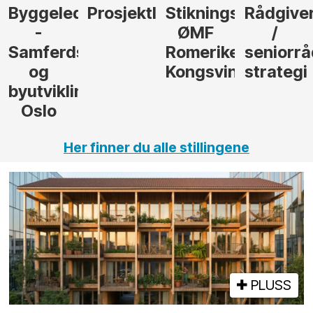
der
Prosjektleder
Stikningsingeniør
Rådgiver
Anleggs
ØMF
/
til
sel
Romerike
seniorrådgiver
hotellpr
Kongsvinger
strategi
i Gulen
ng,
Her finner du alle stillingene
PLUSS