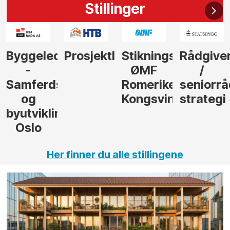
Stillinger
der
Prosjektleder
Stikningsingeniør
Rådgiver
Anleggs
ØMF
/
til
sel
Romerike
seniorrådgiver
hotellpr
Kongsvinger
strategi
i Gulen
ng,
Her finner du alle stillingene