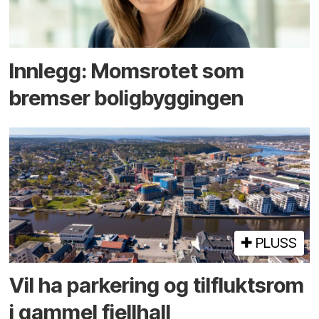
Innlegg: Moms­rotet som
bremser bolig­byggingen
PLUSS
Vil ha parkering og tilflukts­rom
i gammel fjellhall