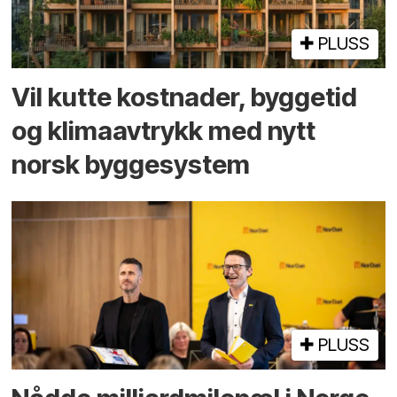
PLUSS
Vil kutte kostnader, byggetid
og klima­avtrykk med nytt
norsk bygge­system
PLUSS