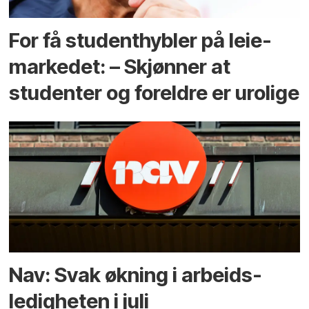
For få student­hybler på leie­
markedet: – Skjønner at
studenter og foreldre er urolige
Nav: Svak økning i arbeids­
ledigheten i juli