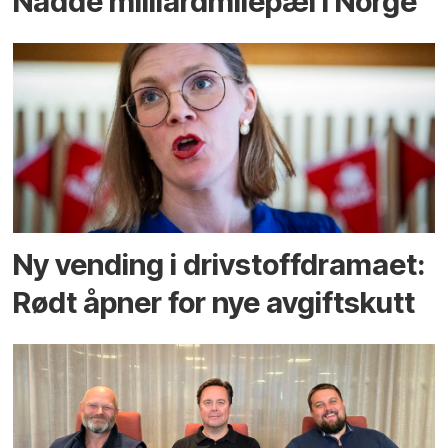
Nådde milliard­­milepæl i Norge
Ny vending i drivstoffdramaet:
Rødt åpner for nye avgiftskutt