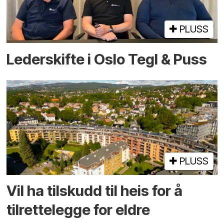
PLUSS
Lederskifte i Oslo Tegl & Puss
PLUSS
Vil ha tilskudd til heis for å
tilrettelegge for eldre