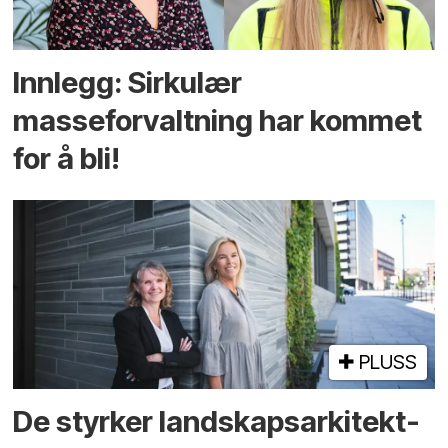
Innlegg: Sirkulær
masseforvaltning har kommet
for å bli!
PLUSS
De styrker landskaps­arkitekt­