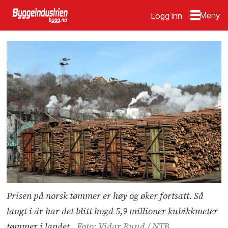
Logg inn
Prisen på norsk tømmer er høy og øker fortsatt. Så
langt i år har det blitt hogd 5,9 millioner kubikkmeter
tømmer i landet.
Foto: Vidar Ruud / NTB