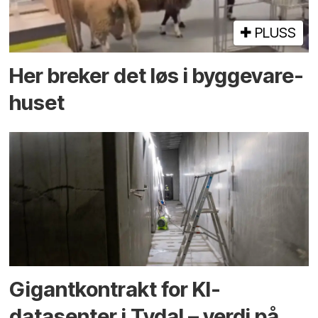
PLUSS
Her breker det løs i bygge­vare­
huset
Gigantkontrakt for KI-
datasenter i Tydal – verdi på