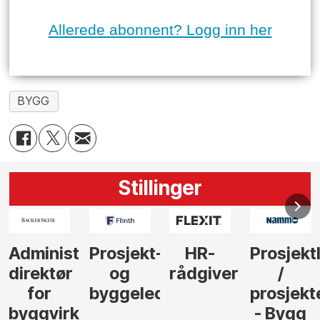
Allerede abonnent? Logg inn her
BYGG
Stillinger
-
HR-
Prosjektleder
Vi
Anlegg
rådgiver
/
behøver
søker
der
prosjekteringsleder
elektrofagfolk
Driftsle
- Bygg
til å
Elektro