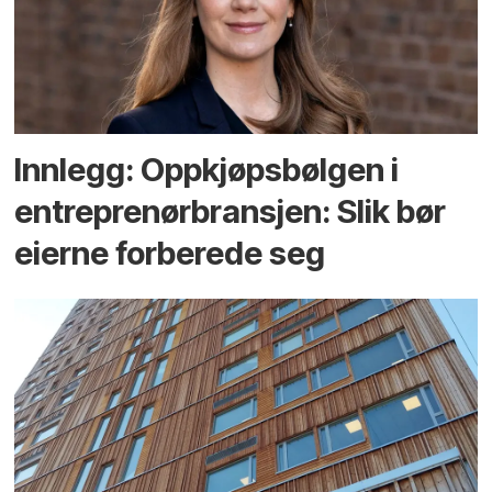
Innlegg: Oppkjøps­bølgen i
entreprenør­bransjen: Slik bør
eierne forberede seg