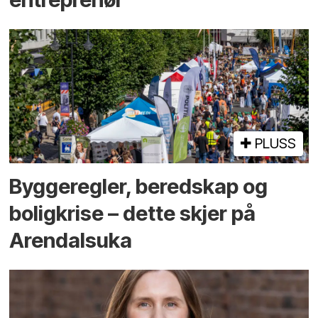
PLUSS
Bygge­regler, beredskap og
bolig­krise – dette skjer på
Arendals­uka