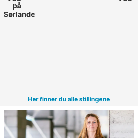
lede og
og
gjennomføre
Automas
større
til vårt
anleggsprosjekter
prosjekt
innenfor
OPS
elektro
Hålogal
på
jernbane,
vei og
tunneler
Her finner du alle stillingene