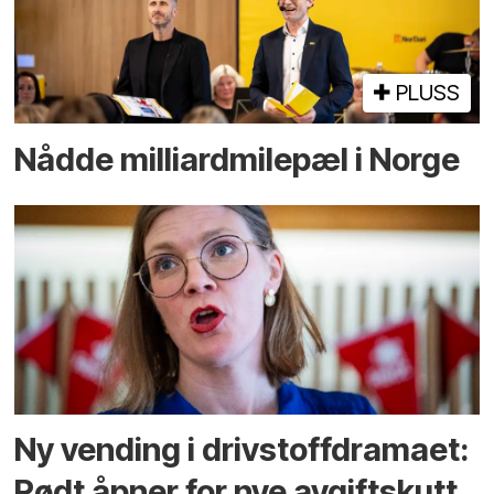
PLUSS
Nådde milliard­­milepæl i Norge
Ny vending i drivstoffdramaet:
Rødt åpner for nye avgiftskutt