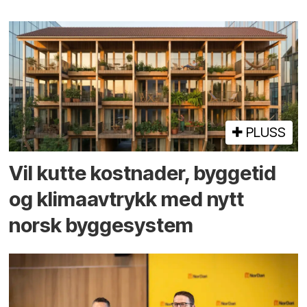
PLUSS
Vil kutte kostnader, byggetid
og klima­avtrykk med nytt
norsk bygge­system