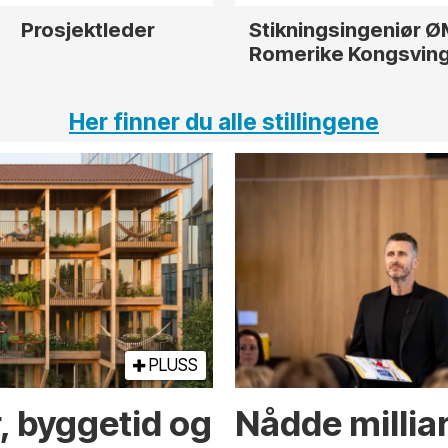
tleder
Stikningsingeniør ØMF
Rådg
Romerike Kongsvinger
Her finner du alle stillingene
PLUSS
r, byggetid og
Nådde milliar