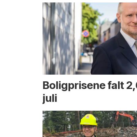
Boligprisene falt 2,
juli