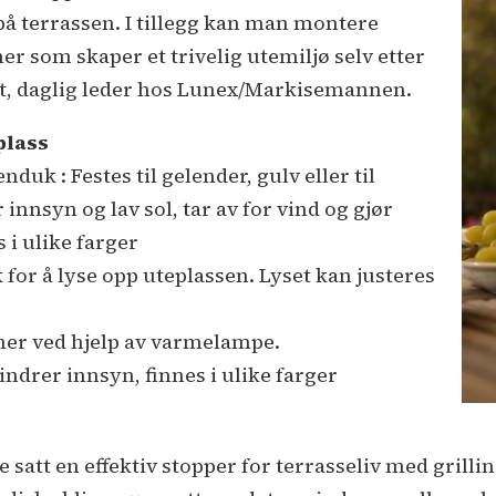
 på terrassen. I tillegg kan man montere
 som skaper et trivelig utemiljø selv etter
dt, daglig leder hos Lunex/Markisemannen.
plass
uk : Festes til gelender, gulv eller til
innsyn og lav sol, tar av for vind og gjør
 i ulike farger
ak for å lyse opp uteplassen. Lyset kan justeres
mer ved hjelp av varmelampe.
indrer innsyn, finnes i ulike farger
e satt en effektiv stopper for terrasseliv med grill