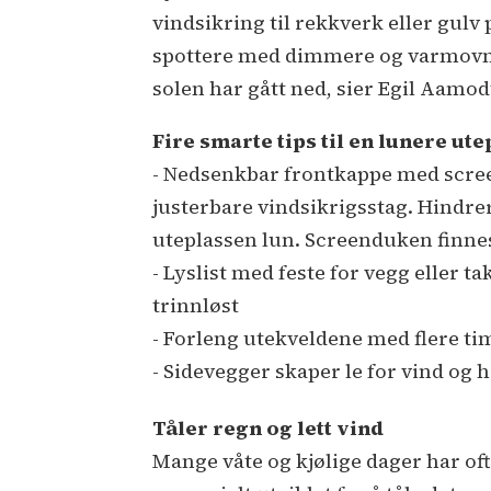
vindsikring til rekkverk eller gulv
spottere med dimmere og varmovner
solen har gått ned, sier Egil Aamo
Fire smarte tips til en lunere ute
- Nedsenkbar frontkappe med screend
justerbare vindsikrigsstag. Hindrer 
uteplassen lun. Screenduken finnes
- Lyslist med feste for vegg eller t
trinnløst
- Forleng utekveldene med flere ti
- Sidevegger skaper le for vind og h
Tåler regn og lett vind
Mange våte og kjølige dager har oft