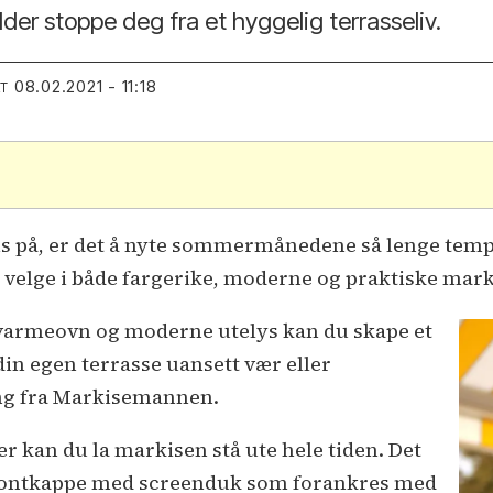
elder stoppe deg fra et hyggelig terrasseliv.
08.02.2021 - 11:18
RT
is på, er det å nyte sommermånedene så lenge tempe
 velge i både fargerike, moderne og praktiske mar
 varmeovn og moderne utelys kan du skape et
din egen terrasse uansett vær eller
ing fra Markisemannen.
r kan du la markisen stå ute hele tiden. Det
frontkappe med screenduk som forankres med