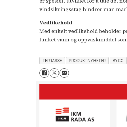
er spesielt utviklet for å tåle det 
vindsikringsstag hindrer man markis
Vedlikehold
Med enkelt vedlikehold beholder p
lunket vann og oppvaskmiddel som
TERRASSE
PRODUKTNYHETER
BYGG