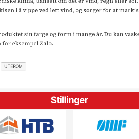
nordiske klima, uansett om det er vind, regn eller so
en i å vippe ved lett vind, og sørger for at markis
roduktet sin farge og form i mange år. Du kan vas
 for eksempel Zalo.
UTEROM
Stillinger