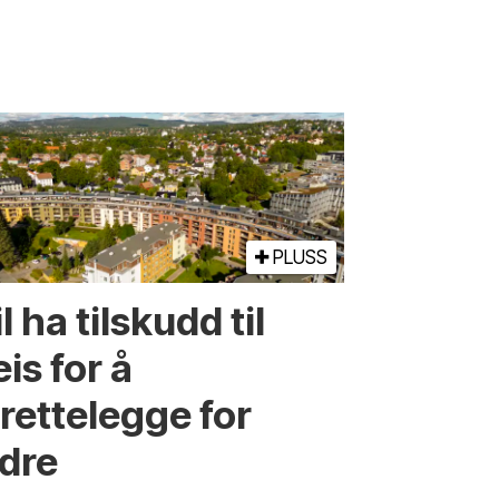
PLUSS
l ha tilskudd til
is for å
lrettelegge for
ldre