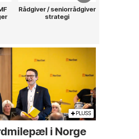
iver / seniorrådgiver
Anleggsleder til
strategi
hotellprosjekt i Gul
PLUSS
d­­milepæl i Norge