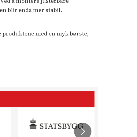
l. Ved å montere justerbare
en blir enda mer stabil.
ke produktene med en myk børste,