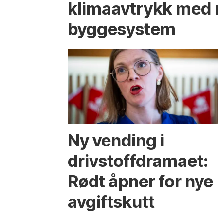
klima­avtrykk med 
bygge­system
Ny vending i
drivstoffdramaet:
Rødt åpner for nye
avgiftskutt