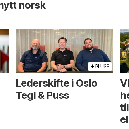
nytt norsk
PLUSS
Lederskifte i Oslo
Vi
Tegl & Puss
he
ti
e