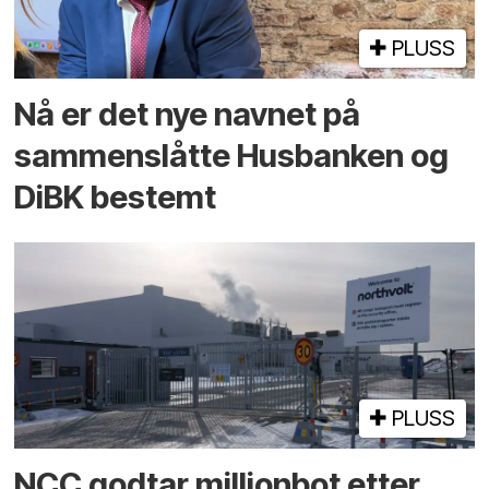
PLUSS
Nå er det nye navnet på
sammenslåtte Husbanken og
DiBK bestemt
PLUSS
NCC godtar millionbot etter