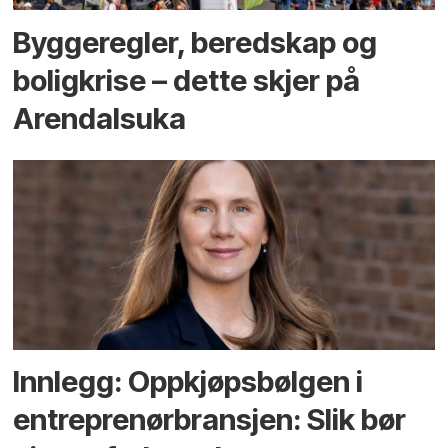
Bygge­regler, beredskap og
bolig­krise – dette skjer på
Arendals­uka
Innlegg: Oppkjøps­bølgen i
entreprenør­bransjen: Slik bør