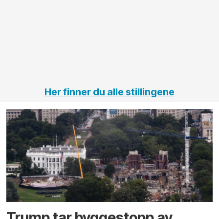
elektro
Hålogal
på
jernbane,
vei og
tunneler
Her finner du alle stillingene
Trump tar byggestopp av