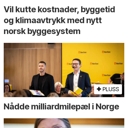
Vil kutte kostnader, byggetid
og klima­avtrykk med nytt
norsk bygge­system
PLUSS
Nådde milliard­­milepæl i Norge