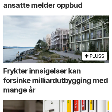
ansatte melder oppbud
PLUSS
Frykter innsigelser kan
forsinke milliard­utbygging med
mange år