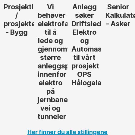
Anlegg
Senior
Senior
Prosjekt
søker
Kalkulatør
Tilbudsleder
r
agfolk
Driftsleder
- Asker
Anlegg
Elektro
- Oslo
og
føre
Automasjon
til vårt
rosjekter
prosjekt
OPS
Hålogalandsvegen
,
Her finner du alle stillingene