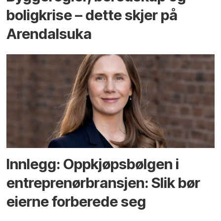
bolig­krise – dette skjer på
Arendals­uka
Innlegg: Oppkjøps­bølgen i
entreprenør­bransjen: Slik bør
eierne forberede seg