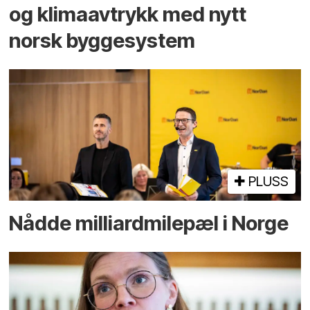
og klima­avtrykk med nytt
norsk bygge­system
PLUSS
Nådde milliard­­milepæl i Norge