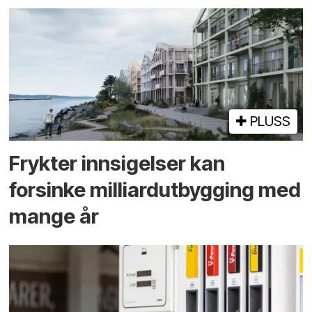
PLUSS
Frykter innsigelser kan
forsinke milliard­utbygging med
mange år