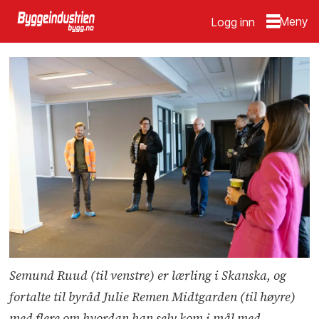
Logg inn
Semund Ruud (til venstre) er lærling i Skanska, og
fortalte til byråd Julie Remen Midtgarden (til høyre)
med flere om hvordan han selv kom i mål med