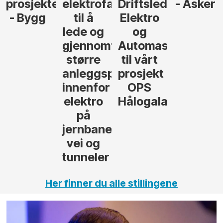
r
agfolk
Driftsleder
- Asker
Anlegg
Elektro
- Oslo
og
føre
Automasjon
til vårt
rosjekter
prosjekt
OPS
Hålogalandsvegen
,
Her finner du alle stillingene