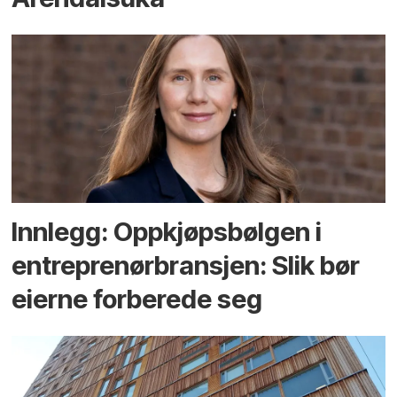
Innlegg: Oppkjøps­bølgen i
entreprenør­bransjen: Slik bør
eierne forberede seg