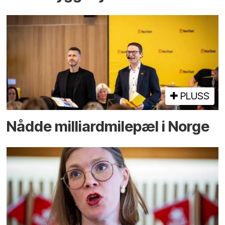
PLUSS
Nådde milliard­­milepæl i Norge