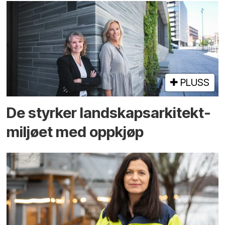
PLUSS
De styrker landskaps­arkitekt­
miljøet med oppkjøp