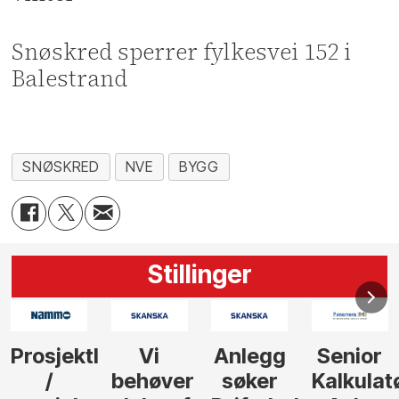
Snøskred sperrer fylkesvei 152 i
Balestrand
SNØSKRED
NVE
BYGG
Stillinger
Anlegg
Senior
Senior
Prosjekt
søker
Kalkulatør
Tilbudsleder