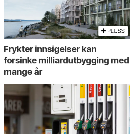
PLUSS
Frykter innsigelser kan
forsinke milliard­utbygging med
mange år