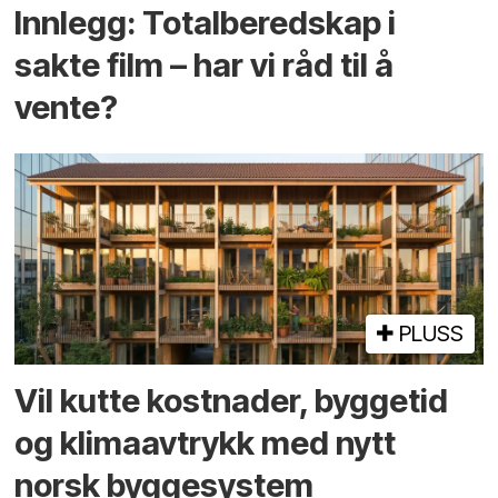
Innlegg: Totalberedskap i
sakte film – har vi råd til å
vente?
PLUSS
Vil kutte kostnader, byggetid
og klima­avtrykk med nytt
norsk bygge­system