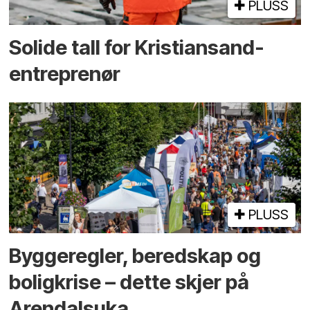
PLUSS
Solide tall for Kristiansand-
entreprenør
PLUSS
Bygge­regler, beredskap og
bolig­krise – dette skjer på
Arendals­uka