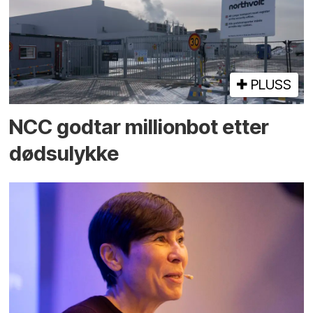
PLUSS
NCC godtar millionbot etter
dødsulykke