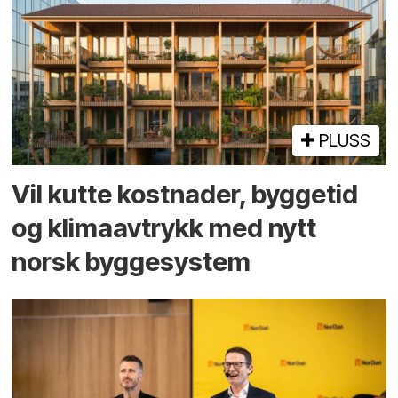
PLUSS
Vil kutte kostnader, byggetid
og klima­avtrykk med nytt
norsk bygge­system