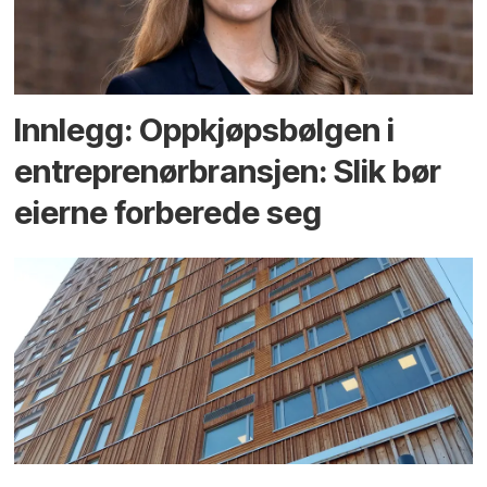
Innlegg: Oppkjøps­bølgen i
entreprenør­bransjen: Slik bør
eierne forberede seg