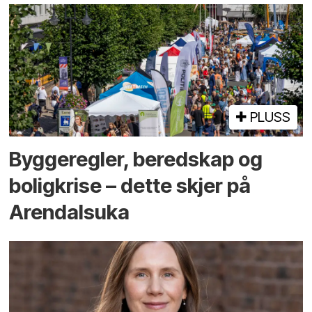
PLUSS
Bygge­regler, beredskap og
bolig­krise – dette skjer på
Arendals­uka