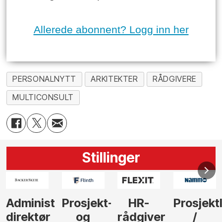
Allerede abonnent? Logg inn her
PERSONALNYTT
ARKITEKTER
RÅDGIVERE
MULTICONSULT
Stillinger
-
HR-
Prosjektleder
Vi
Anlegg
rådgiver
/
behøver
søker