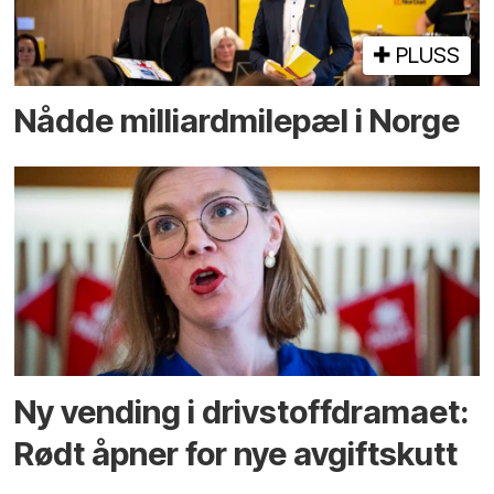
PLUSS
Nådde milliard­­milepæl i Norge
Ny vending i drivstoffdramaet:
Rødt åpner for nye avgiftskutt