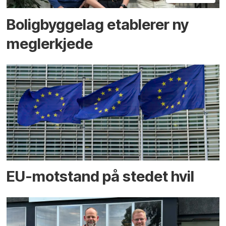
Boligbyggelag etablerer ny
megler­kjede
EU-motstand på stedet hvil