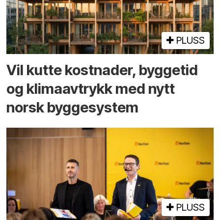
PLUSS
Vil kutte kostnader, byggetid
og klima­avtrykk med nytt
norsk bygge­system
PLUSS