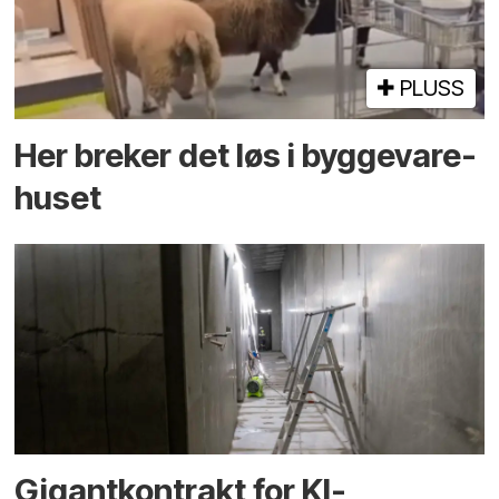
PLUSS
Her breker det løs i bygge­vare­
huset
Gigantkontrakt for KI-