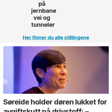
,
Her finner du alle stillingene
Søreide holder døren lukket for
avgiftskutt på drivstoff: –