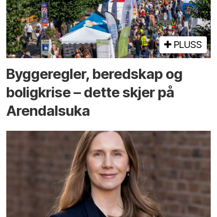
PLUSS
Bygge­regler, beredskap og
bolig­krise – dette skjer på
Arendals­uka