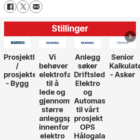
Stillinger
Anlegg
Senior
Senior
Prosjekt
søker
Kalkulatør
Tilbudsleder
r
agfolk
Driftsleder
- Asker
Anlegg
Elektro
- Oslo
og
føre
Automasjon
til vårt
rosjekter
prosjekt
OPS
Hålogalandsvegen