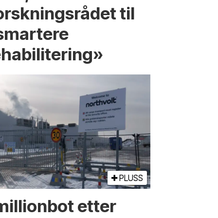
orskningsrådet til
smartere
ehabilitering»
PLUSS
illionbot etter