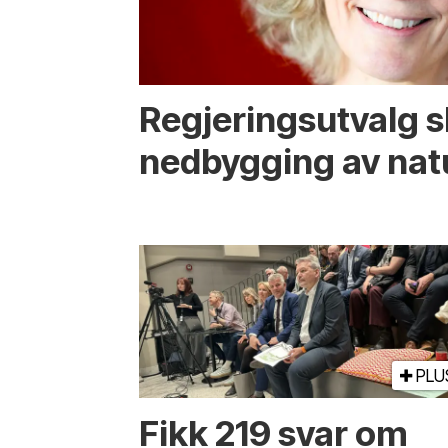
Regjerings­utvalg 
ned­bygging av nat
PLU
Fikk 219 svar om