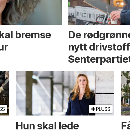
skal bremse
De rødgrønne
ur
nytt drivstof
Senterpartie
SS
PLUSS
Hun skal lede
Få