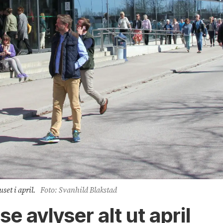
et i april.
Foto: Svanhild Blakstad
 avlyser alt ut april