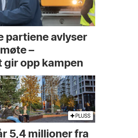
 partiene avlyser
fmøte –
t gir opp kampen
PLUSS
r 5,4 millioner fra