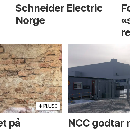
Schneider Electric
F
Norge
«
r
PLUSS
et på
NCC godtar m