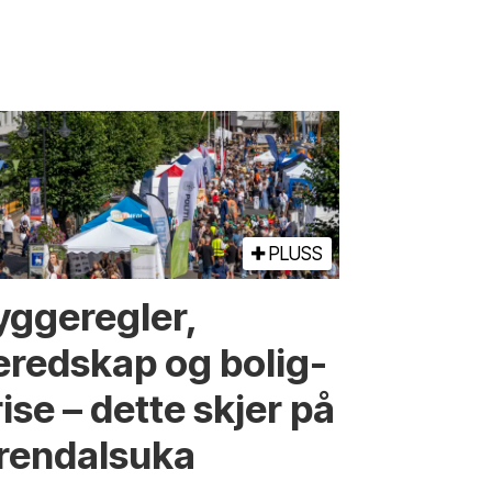
PLUSS
ygge­regler,
eredskap og bolig­
ise – dette skjer på
rendals­uka