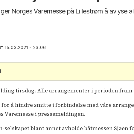
lger Norges Varemesse på Lillestrøm å avlyse a
15.03.2021 - 23:06
RT
l
ding tirsdag. Alle arrangementer i perioden fram til
og for å hindre smitte i forbindelse med våre arran
es Varemesse i pressemeldingen.
røm-selskapet blant annet avholde båtmessen Sjøen f