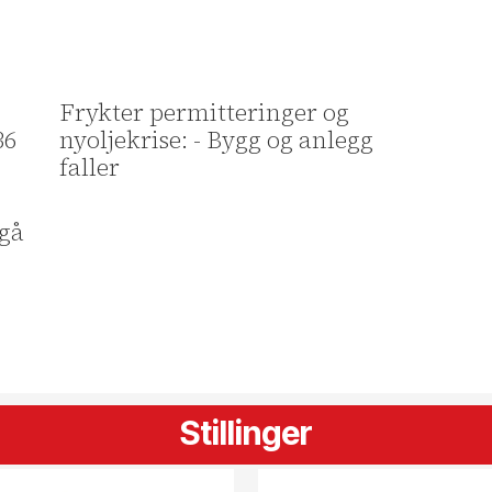
Frykter permitteringer og
36
nyoljekrise: - Bygg og anlegg
faller
 gå
Stillinger