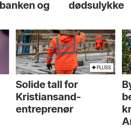
banken og
dødsulykke
PLUSS
Solide tall for
B
Kristiansand-
b
entreprenør
kr
A