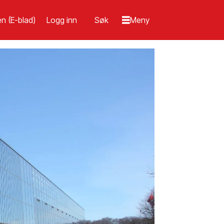
n (E-blad)
Logg inn