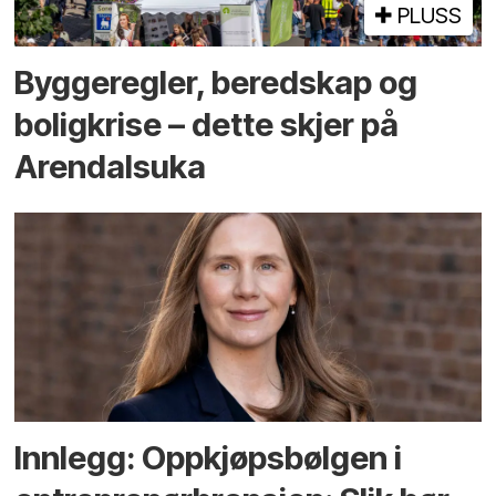
PLUSS
Bygge­regler, beredskap og
bolig­krise – dette skjer på
Arendals­uka
Innlegg: Oppkjøps­bølgen i