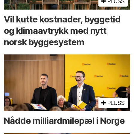
PLUSS
Vil kutte kostnader, byggetid
og klima­avtrykk med nytt
norsk bygge­system
PLUSS
Nådde milliard­­milepæl i Norge