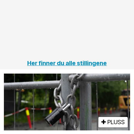
innenfor
OPS
elektro
Hålogal
på
jernbane,
vei og
tunneler
Her finner du alle stillingene
PLUSS