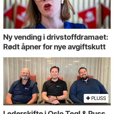
Ny vending i drivstoffdramaet:
Rødt åpner for nye avgiftskutt
PLUSS
Lederskifte i Oslo Tegl & Puss