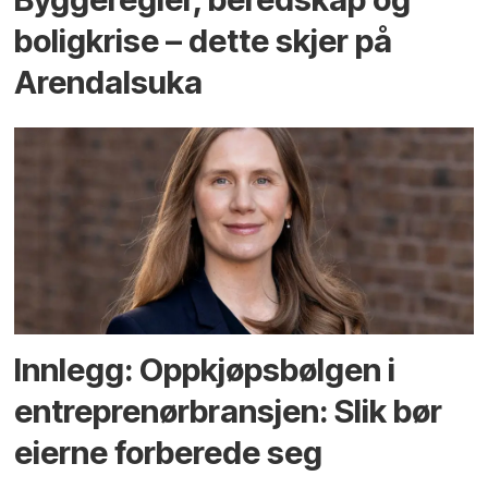
bolig­krise – dette skjer på
Arendals­uka
Innlegg: Oppkjøps­bølgen i
entreprenør­bransjen: Slik bør
eierne forberede seg