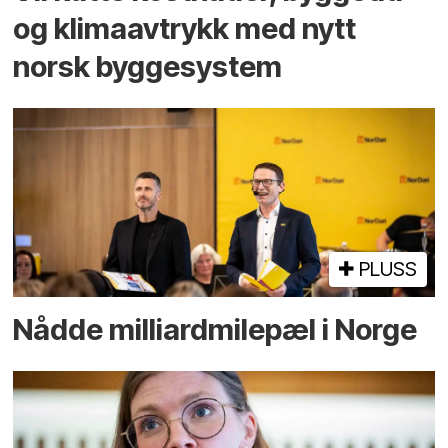
og klima­avtrykk med nytt
norsk bygge­system
PLUSS
Nådde milliard­­milepæl i Norge