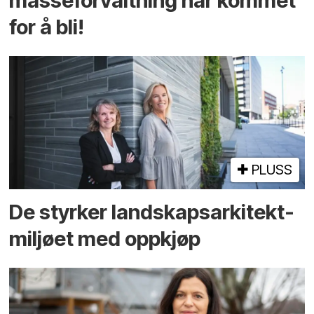
masseforvaltning har kommet
for å bli!
PLUSS
De styrker landskaps­arkitekt­
miljøet med oppkjøp