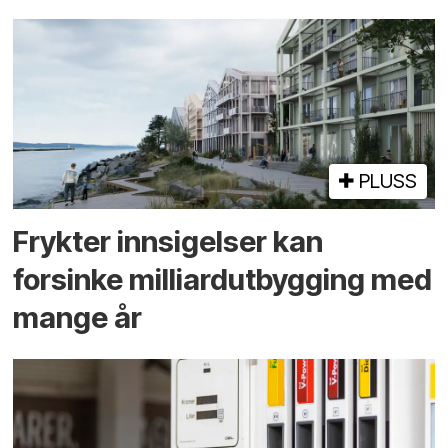
PLUSS
Frykter innsigelser kan
forsinke milliard­utbygging med
mange år