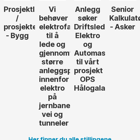
Anlegg
Senior
Senior
Prosjekt
søker
Kalkulatør
Tilbudsleder
r
agfolk
Driftsleder
- Asker
Anlegg
Elektro
- Oslo
og
føre
Automasjon
til vårt
rosjekter
prosjekt
OPS
Hålogalandsvegen
,
Her finner du alle stillingene