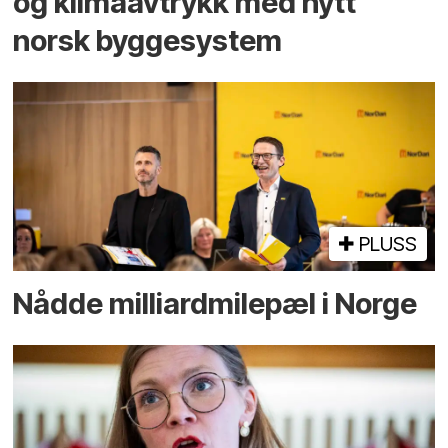
og klima­avtrykk med nytt
norsk bygge­system
PLUSS
Nådde milliard­­milepæl i Norge