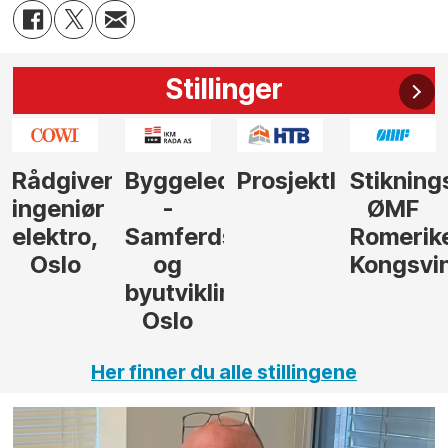
Stillinger
nde
Byggeleder
Prosjektleder
Stikningsingeniør
Rådgive
-
ØMF
/
Samferdsel
Romerike
seniorrå
og
Kongsvinger
strategi
byutvikling,
Oslo
Her finner du alle stillingene