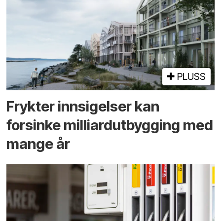
PLUSS
Frykter innsigelser kan
forsinke milliard­utbygging med
mange år