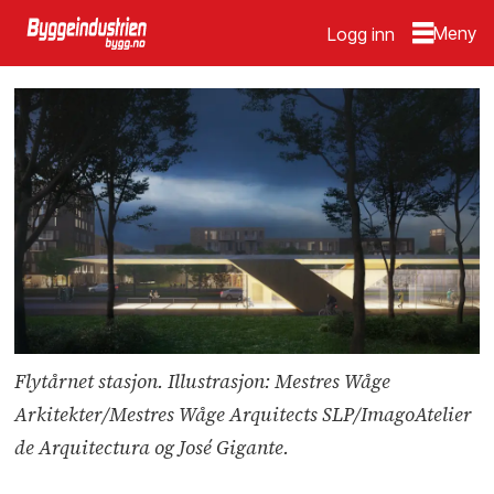
Logg inn
Flytårnet stasjon. Illustrasjon: Mestres Wåge
Arkitekter/Mestres Wåge Arquitects SLP/ImagoAtelier
de Arquitectura og José Gigante.