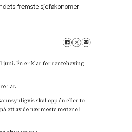
andets fremste sjeføkonomer
 juni. Én er klar for renteheving
e i år.
annsynligvis skal opp én eller to
 på ett av de nærmeste møtene i