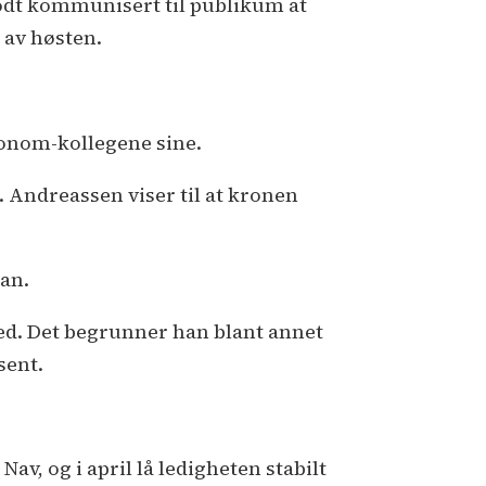
godt kommunisert til publikum at
t av høsten.
konom-kollegene sine.
. Andreassen viser til at kronen
han.
ned. Det begrunner han blant annet
sent.
av, og i april lå ledigheten stabilt