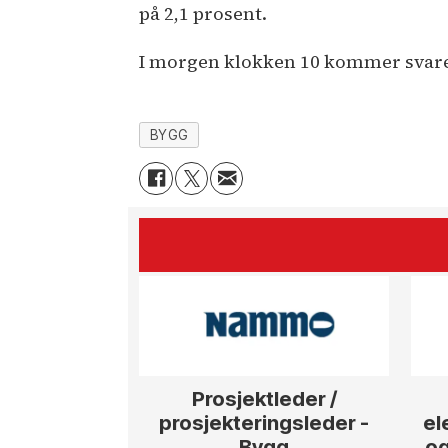
på 2,1 prosent.
I morgen klokken 10 kommer svare
BYGG
Prosjektleder /
prosjekteringsleder -
el
Bygg
og