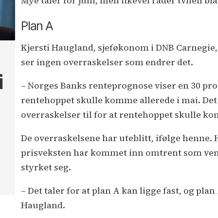
Mye taler for juni, men likevel råder tvilen 
Plan A
Kjersti Haugland, sjeføkonom i DNB Carnegie, e
ser ingen overraskelser som endrer det.
i
– Norges Banks renteprognose viser en 30 pro
rentehoppet skulle komme allerede i mai. Det 
overraskelser til for at rentehoppet skulle k
De overraskelsene har uteblitt, ifølge henne. H
prisveksten har kommet inn omtrent som vent
styrket seg.
– Det taler for at plan A kan ligge fast, og plan
Haugland.