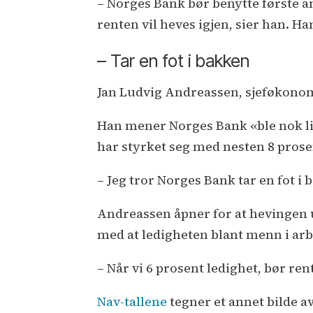
– Norges Bank bør benytte første a
renten vil heves igjen, sier han. Ha
– Tar en fot i bakken
Jan Ludvig Andreassen, sjeføkonom 
Han mener Norges Bank «ble nok litt
har styrket seg med nesten 8 prosen
– Jeg tror Norges Bank tar en fot i
Andreassen åpner for at hevingen ut
med at ledigheten blant menn i arb
– Når vi 6 prosent ledighet, bør rent
Nav-tallene
tegner et annet bilde av