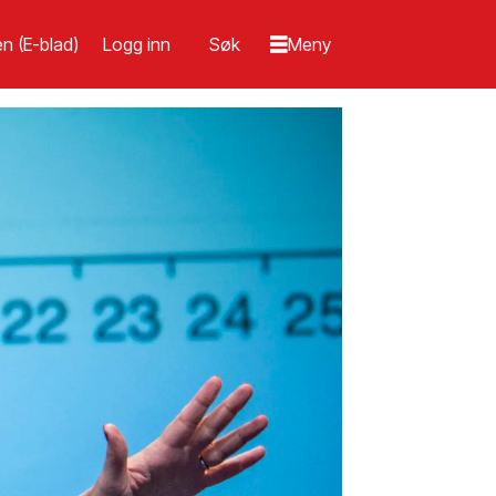
n (E-blad)
Logg inn