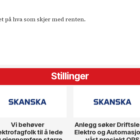
t på hva som skjer med renten.
Stillinger
Vi behøver
Anlegg søker Driftsl
ektrofagfolk til å lede
Elektro og Automasjon
 gjennomføre større
vårt prosjekt OPS