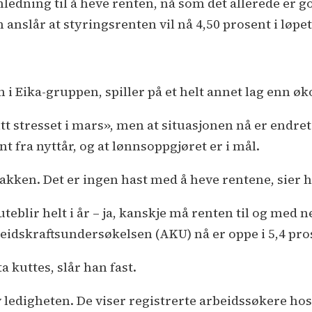
nledning til å heve renten, nå som det allerede er 
n anslår at styringsrenten vil nå 4,50 prosent i løpe
i Eika-gruppen, spiller på et helt annet lag enn ø
 stresset i mars», men at situasjonen nå er endret
t fra nyttår, og at lønnsoppgjøret er i mål.
 bakken. Det er ingen hast med å heve rentene, sier 
eblir helt i år – ja, kanskje må renten til og med 
eidskraftsundersøkelsen (AKU) nå er oppe i 5,4 pro
a kuttes, slår han fast.
 ledigheten. De viser registrerte arbeidssøkere hos N