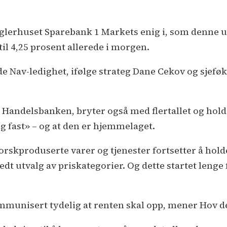
glerhuset Sparebank 1 Markets enig i, som denne u
til 4,25 prosent allerede i morgen.
nde Nav-ledighet, ifølge strateg Dane Cekov og sj
 Handelsbanken, bryter også med flertallet og hol
g fast» – og at den er hjemmelaget.
orskproduserte varer og tjenester fortsetter å hold
edt utvalg av priskategorier. Og dette startet lenge 
munisert tydelig at renten skal opp, mener Hov det