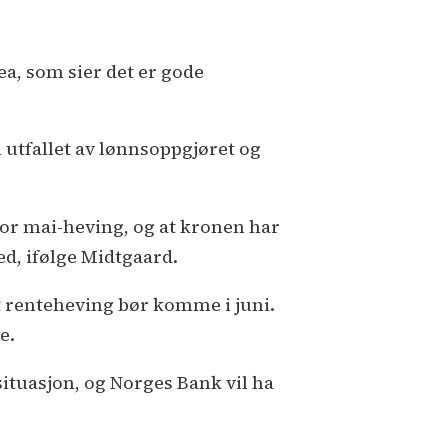
ea, som sier det er gode
 utfallet av lønnsoppgjøret og
for mai-heving, og at kronen har
d, ifølge Midtgaard.
t renteheving bør komme i juni.
e.
situasjon, og Norges Bank vil ha