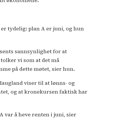
blant økonomene.
r tydelig: plan A er juni, og hun
sents sannsynlighet for at
tolker vi som at det må
omme på dette møtet, sier hun.
augland viser til at lønns- og
et, og at kronekursen faktisk har
 A var å heve renten i juni, sier