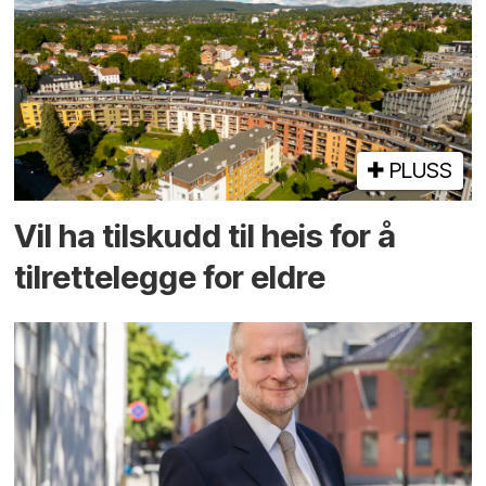
PLUSS
Vil ha tilskudd til heis for å
tilrettelegge for eldre