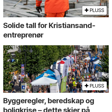
PLUSS
Solide tall for Kristiansand-
entreprenør
PLUSS
Bygge­regler, beredskap og
bolig­krise – dette skjer på