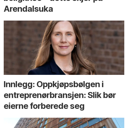
Arendals­uka
Innlegg: Oppkjøps­bølgen i
entreprenør­bransjen: Slik bør
eierne forberede seg