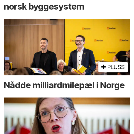
norsk bygge­system
PLUSS
Nådde milliard­­milepæl i Norge