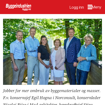
Logg inn
Jobber for mer ombruk av byggematerialer og masser.
F.v. konsernsjef Egil Hogna i Norconsult, konsernleder
Nicolai Riise i Mad arkitekter, bærekraftsjef Stine