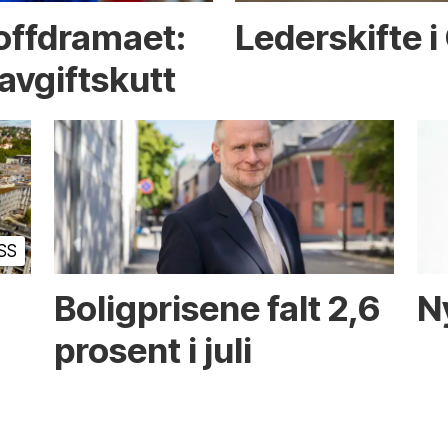
toffdramaet:
Lederskifte i
avgiftskutt
SS
Boligprisene falt 2,6
N
prosent i juli