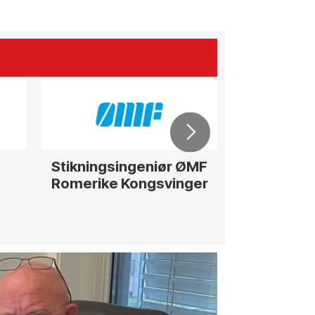
Stikningsingeniør ØMF
Rådgiver / 
Romerike Kongsvinger
str