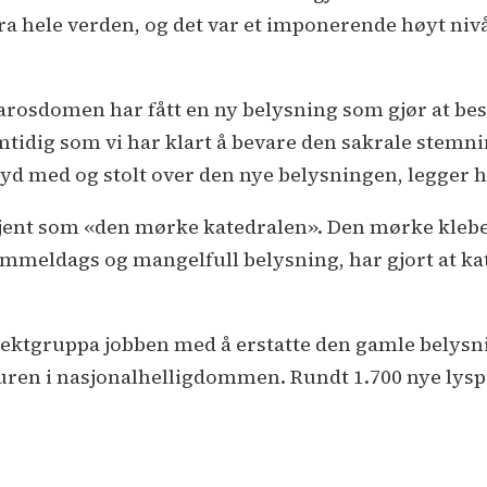
ra hele verden, og det var et imponerende høyt nivå
Nidarosdomen har fått en ny belysning som gjør at be
mtidig som vi har klart å bevare den sakrale stemn
d med og stolt over den nye belysningen, legger ha
kjent som «den mørke katedralen». Den mørke kleb
meldags og mangelfull belysning, har gjort at kat
jektgruppa jobben med å erstatte den gamle belysni
ren i nasjonalhelligdommen. Rundt 1.700 nye lyspu