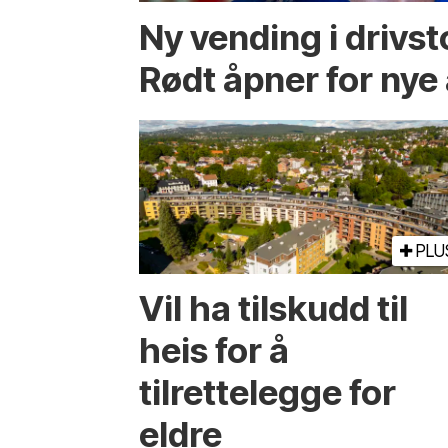
Ny vending i drivs
Rødt åpner for nye 
PLU
Vil ha tilskudd til
heis for å
tilrettelegge for
eldre