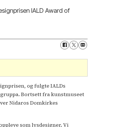
designprisen IALD Award of
signprisen, og fulgte IALDs
gruppa. Bortsett fra kunstmuseet
kriver Nidaros Domkirkes
 oppleve som lysdesigner. Vi