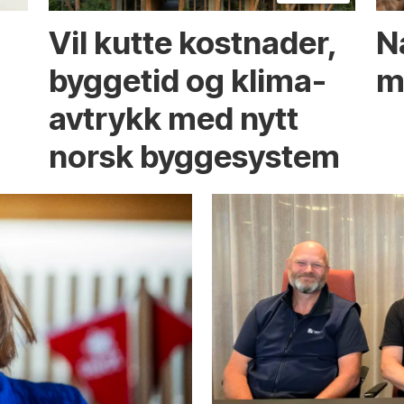
Vil kutte kostnader,
Nå
byggetid og klima­
m
avtrykk med nytt
norsk bygge­system