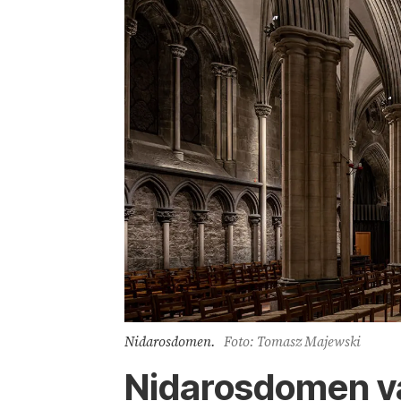
Nidarosdomen.
Foto: Tomasz Majewski
Nidarosdomen van