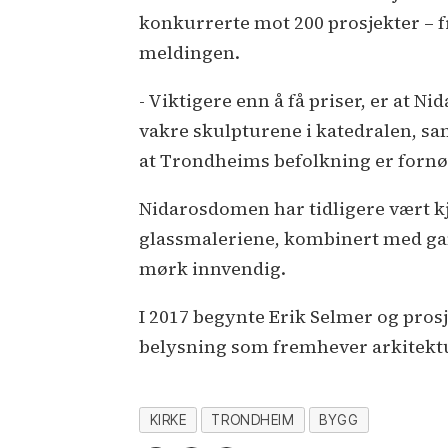
konkurrerte mot 200 prosjekter – f
meldingen.
- Viktigere enn å få priser, er at 
vakre skulpturene i katedralen, sa
at Trondheims befolkning er fornøy
Nidarosdomen har tidligere vært 
glassmaleriene, kombinert med gam
mørk innvendig.
I 2017 begynte Erik Selmer og pros
belysning som fremhever arkitektu
KIRKE
TRONDHEIM
BYGG