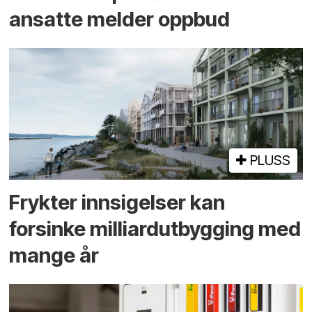
ansatte melder oppbud
PLUSS
Frykter innsigelser kan
forsinke milliard­utbygging med
mange år