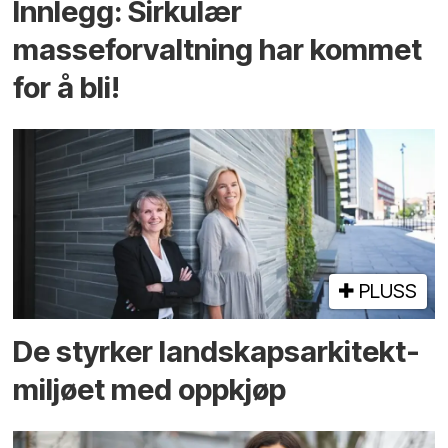
Innlegg: Sirkulær
masseforvaltning har kommet
for å bli!
PLUSS
De styrker landskaps­arkitekt­
miljøet med oppkjøp