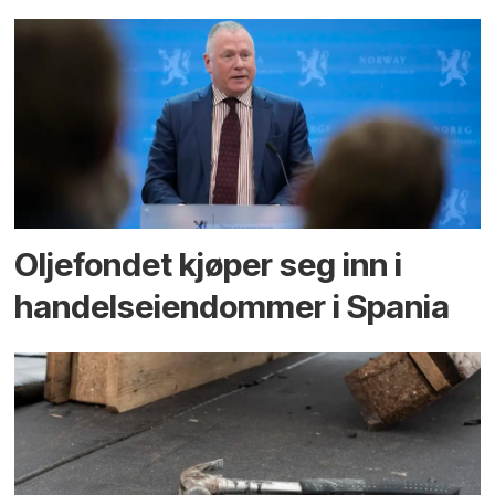
Oljefondet kjøper seg inn i
handels­eiendommer i Spania