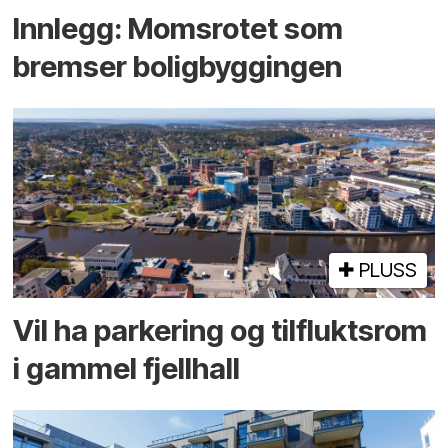
Innlegg: Moms­rotet som
bremser bolig­byggingen
PLUSS
Vil ha parkering og tilflukts­rom
i gammel fjellhall