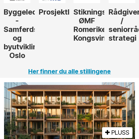
der
Prosjektleder
Stikningsingeniør
Rådgiver
Anleggs
ØMF
/
til
sel
Romerike
seniorrådgiver
hotellpr
Kongsvinger
strategi
i Gulen
ng,
Her finner du alle stillingene
PLUSS