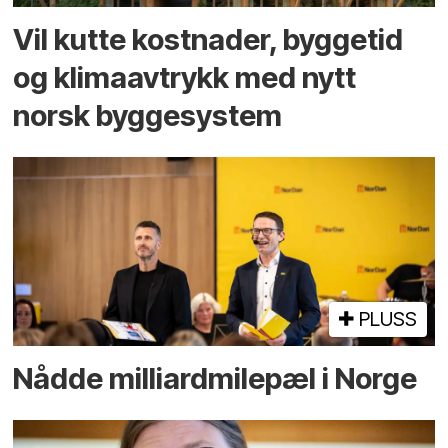
Vil kutte kostnader, byggetid
og klima­avtrykk med nytt
norsk bygge­system
PLUSS
Nådde milliard­­milepæl i Norge