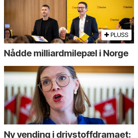
PLUSS
Nådde milliard­­milepæl i Norge
Ny vending i drivstoffdramaet: