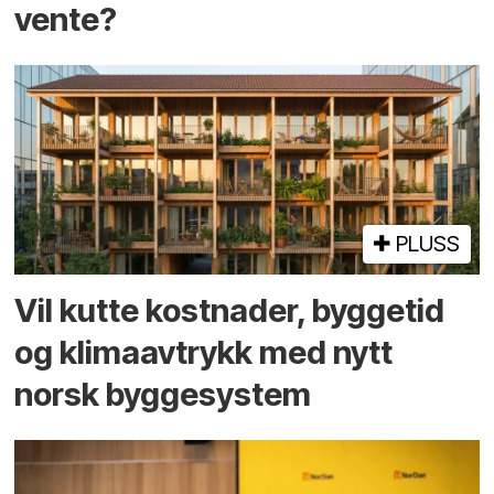
vente?
PLUSS
Vil kutte kostnader, byggetid
og klima­avtrykk med nytt
norsk bygge­system