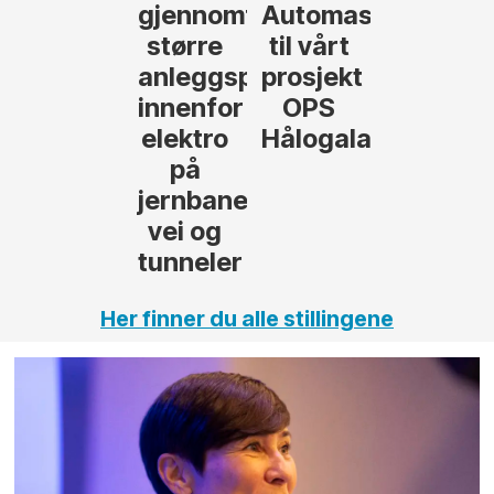
gjennomføre
Automasjon
større
til vårt
anleggsprosjekter
prosjekt
innenfor
OPS
elektro
Hålogalandsvege
på
jernbane,
vei og
tunneler
Her finner du alle stillingene