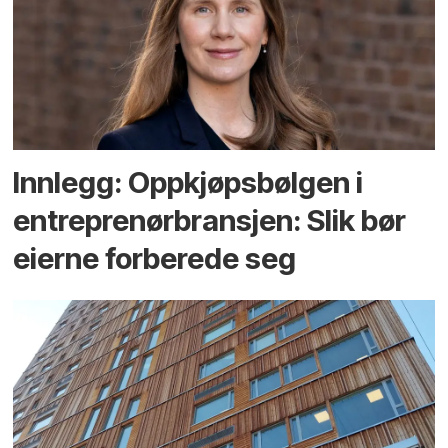
Innlegg: Oppkjøps­bølgen i
entreprenør­bransjen: Slik bør
eierne forberede seg