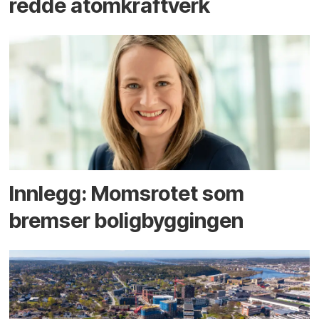
redde atomkraftverk
Innlegg: Moms­rotet som
bremser bolig­byggingen