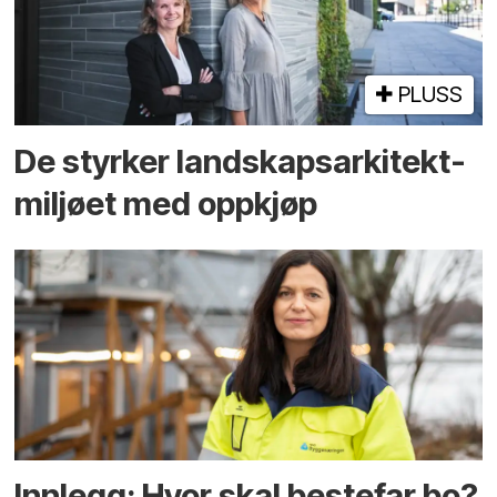
PLUSS
De styrker landskaps­arkitekt­
miljøet med oppkjøp
Innlegg: Hvor skal bestefar bo?