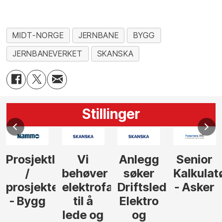
MIDT-NORGE
JERNBANE
BYGG
JERNBANEVERKET
SKANSKA
Stillinger
Prosjektleder
Vi
Anlegg
Senior
/
behøver
søker
Kalkulat
prosjekteringsleder
elektrofagfolk
Driftsleder
- Asker
- Bygg
til å
Elektro
lede og
og