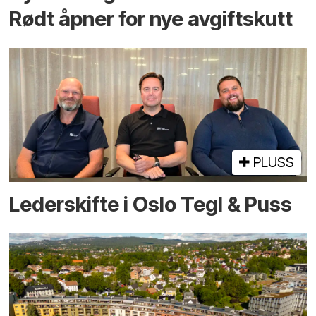
Rødt åpner for nye avgiftskutt
PLUSS
Lederskifte i Oslo Tegl & Puss