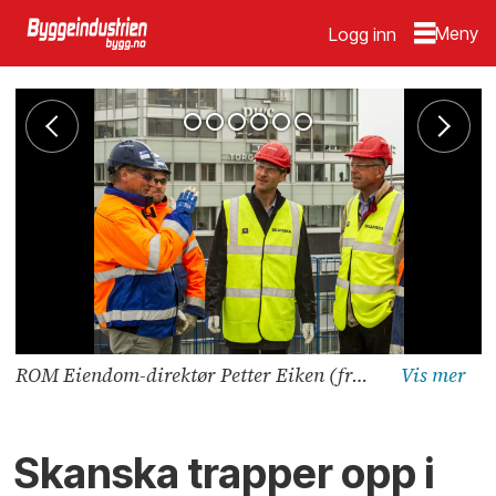
Logg inn
ROM Eiendom-direktør Petter Eiken (fra høyre) og Skanska-direktør Ståle Rød. Foto: Skanska
Skanska trapper opp i