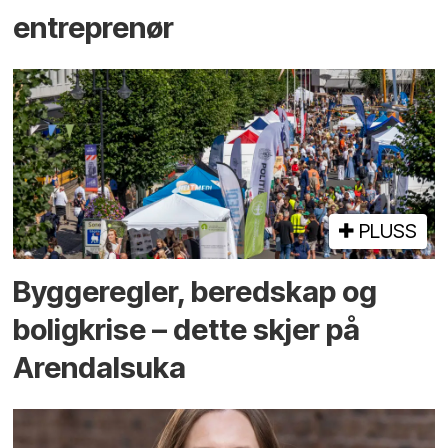
entreprenør
PLUSS
Bygge­regler, beredskap og
bolig­krise – dette skjer på
Arendals­uka