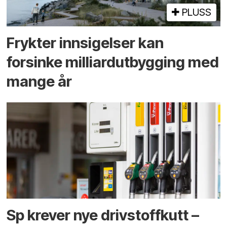
PLUSS
Frykter innsigelser kan
forsinke milliard­utbygging med
mange år
Sp krever nye drivstoffkutt –