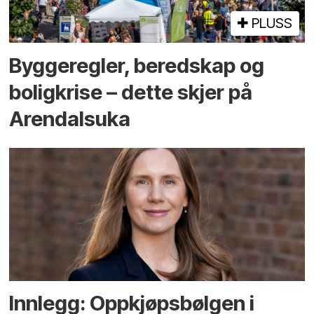
PLUSS
Bygge­regler, beredskap og
bolig­krise – dette skjer på
Arendals­uka
Innlegg: Oppkjøps­bølgen i