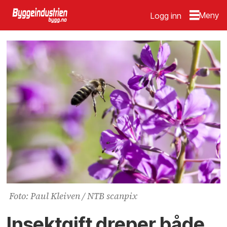
Logg inn
Foto: Paul Kleiven / NTB scanpix
Insektgift dreper både