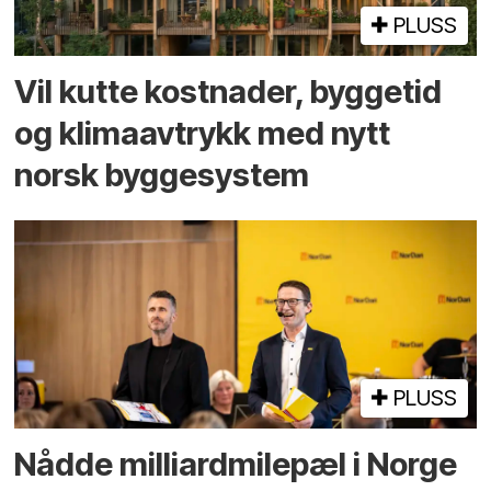
PLUSS
Vil kutte kostnader, byggetid
og klima­avtrykk med nytt
norsk bygge­system
PLUSS
Nådde milliard­­milepæl i Norge