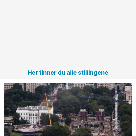
anleggsprosjekter
prosjekt
innenfor
OPS
elektro
Hålogal
på
jernbane,
vei og
tunneler
Her finner du alle stillingene