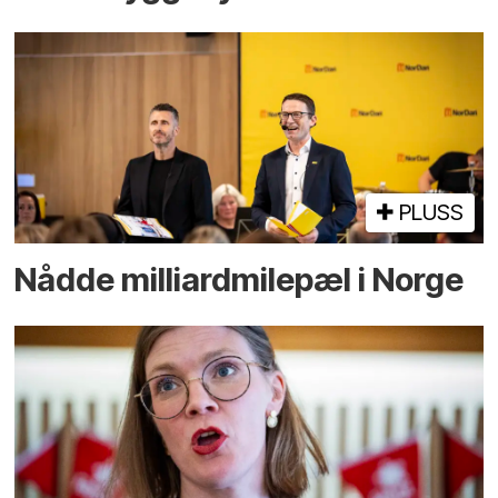
PLUSS
Nådde milliard­­milepæl i Norge