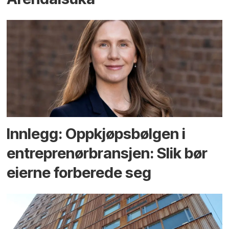
Innlegg: Oppkjøps­bølgen i
entreprenør­bransjen: Slik bør
eierne forberede seg