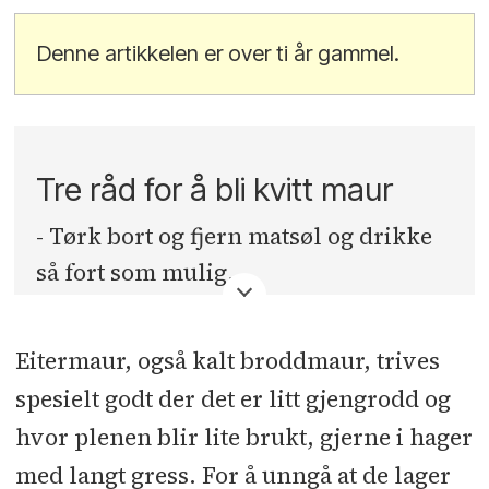
Denne artikkelen er over ti år gammel.
Tre råd for å bli kvitt maur
- Tørk bort og fjern matsøl og drikke
så fort som mulig.
- Klipp gresset i hagen kort, og stell-
Eitermaur, også kalt broddmaur, trives
og bruk hagen mye.
spesielt godt der det er litt gjengrodd og
- Har mauren kommet inn i huset kan
hvor plenen blir lite brukt, gjerne i hager
du anvende bekjempningsmiddel
med langt gress. For å unngå at de lager