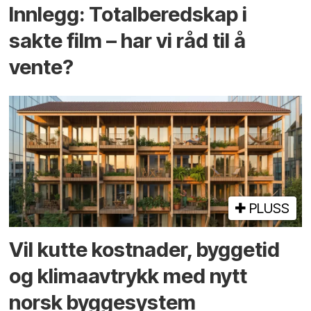
Innlegg: Totalberedskap i
sakte film – har vi råd til å
vente?
PLUSS
Vil kutte kostnader, byggetid
og klima­avtrykk med nytt
norsk bygge­system