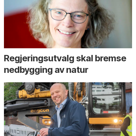
Regjerings­utvalg skal bremse
ned­bygging av natur