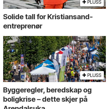
PLUSS
Solide tall for Kristiansand-
entreprenør
PLUSS
Bygge­regler, beredskap og
bolig­krise – dette skjer på
Arendals­uka