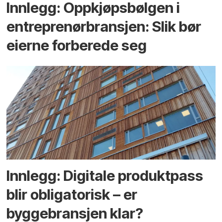
Innlegg: Oppkjøps­bølgen i
entreprenør­bransjen: Slik bør
eierne forberede seg
Innlegg: Digitale produktpass
blir obligatorisk – er
byggebransjen klar?