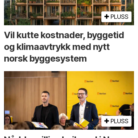
PLUSS
Vil kutte kostnader, byggetid
og klima­avtrykk med nytt
norsk bygge­system
PLUSS