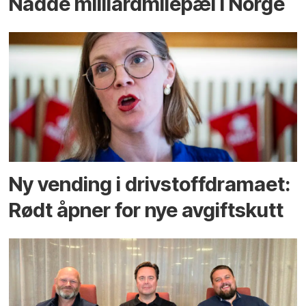
Nådde milliard­­milepæl i Norge
Ny vending i drivstoffdramaet:
Rødt åpner for nye avgiftskutt