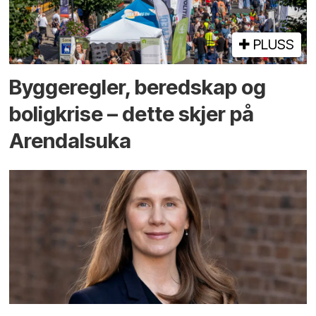
PLUSS
Bygge­regler, beredskap og
bolig­krise – dette skjer på
Arendals­uka