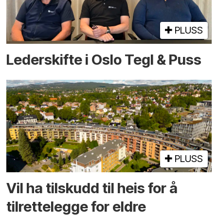
PLUSS
Lederskifte i Oslo Tegl & Puss
PLUSS
Vil ha tilskudd til heis for å
tilrettelegge for eldre