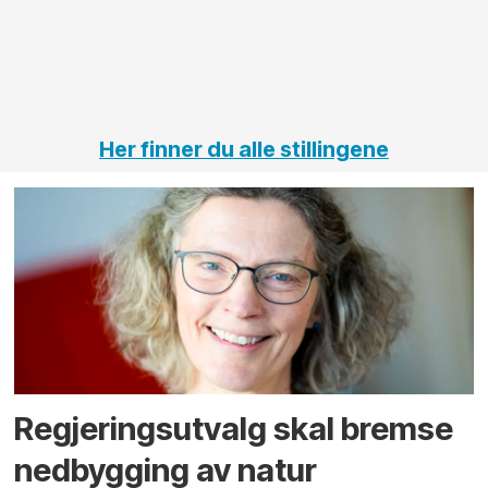
på
jernbane,
vei og
tunneler
Her finner du alle stillingene
Regjerings­utvalg skal bremse
ned­bygging av natur