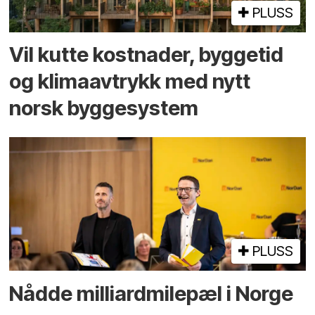
PLUSS
Vil kutte kostnader, byggetid
og klima­avtrykk med nytt
norsk bygge­system
PLUSS
Nådde milliard­­milepæl i Norge