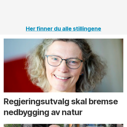
vei og
tunneler
Her finner du alle stillingene
Regjerings­utvalg skal bremse
ned­bygging av natur