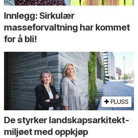
Innlegg: Sirkulær
masseforvaltning har kommet
for å bli!
PLUSS
De styrker landskaps­arkitekt­
miljøet med oppkjøp