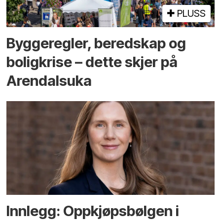
PLUSS
Bygge­regler, beredskap og
bolig­krise – dette skjer på
Arendals­uka
Innlegg: Oppkjøps­bølgen i