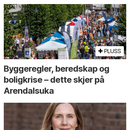
PLUSS
Bygge­regler, beredskap og
bolig­krise – dette skjer på
Arendals­uka