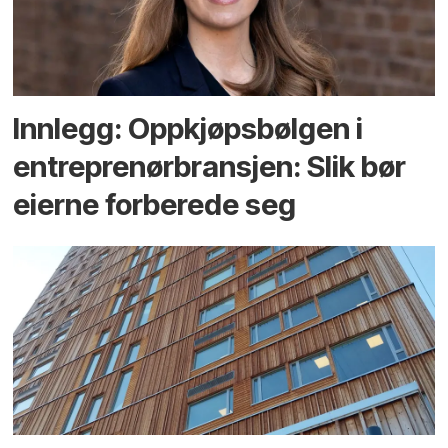
Innlegg: Oppkjøps­bølgen i
entreprenør­bransjen: Slik bør
eierne forberede seg