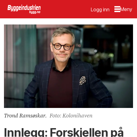
Logg inn
Trond Ramsøskar.
Foto: Kolonihaven
Innlegg: Forskjellen på