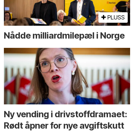
PLUSS
Nådde milliard­­milepæl i Norge
Ny vending i drivstoffdramaet:
Rødt åpner for nye avgiftskutt