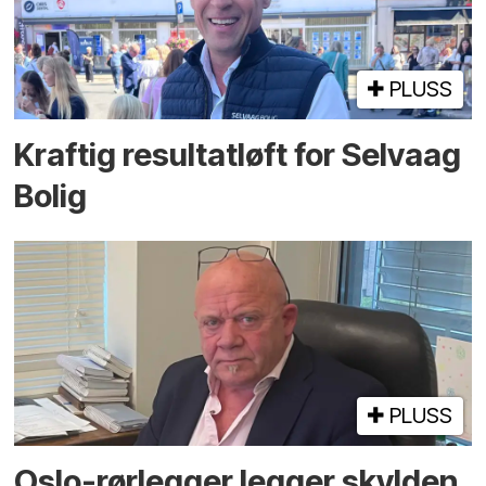
PLUSS
Kraftig resultatløft for Selvaag
Bolig
PLUSS
Oslo-rørlegger legger skylden