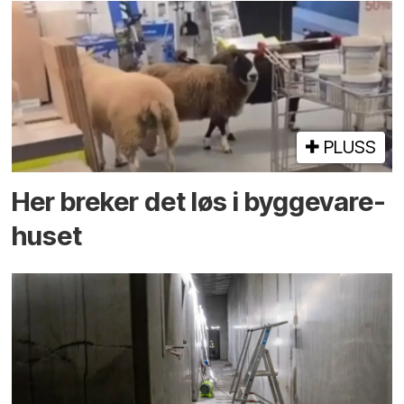
PLUSS
Her breker det løs i bygge­vare­
huset