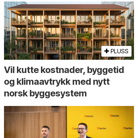
PLUSS
Vil kutte kostnader, byggetid
og klima­avtrykk med nytt
norsk bygge­system