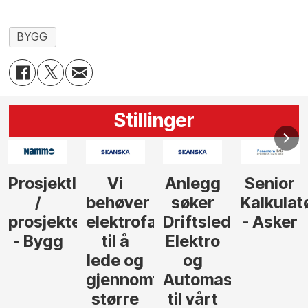
BYGG
Stillinger
Anlegg
Senior
Senior
Prosjekt
søker
Kalkulatør
Tilbudsleder
r
agfolk
Driftsleder
- Asker
Anlegg
Elektro
- Oslo
og
føre
Automasjon
til vårt