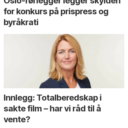
Oslo-rørlegger legger skylden
for konkurs på prispress og
byråkrati
Innlegg: Totalberedskap i
sakte film – har vi råd til å
vente?