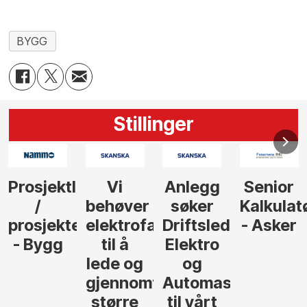
BYGG
Stillinger
Anlegg
Senior
Senior
Prosjekt
søker
Kalkulatør
Tilbudsleder
r
agfolk
Driftsleder
- Asker
Anlegg
Elektro
- Oslo
og
føre
Automasjon
til vårt