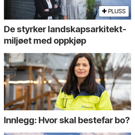
PLUSS
De styrker landskaps­arkitekt­
miljøet med oppkjøp
Innlegg: Hvor skal bestefar bo?