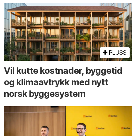
PLUSS
Vil kutte kostnader, byggetid
og klima­avtrykk med nytt
norsk bygge­system