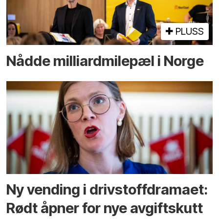
PLUSS
Nådde milliard­­milepæl i Norge
Ny vending i drivstoffdramaet:
Rødt åpner for nye avgiftskutt