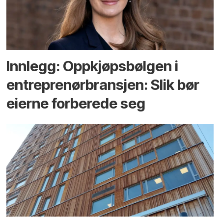
Innlegg: Oppkjøps­bølgen i
entreprenør­bransjen: Slik bør
eierne forberede seg