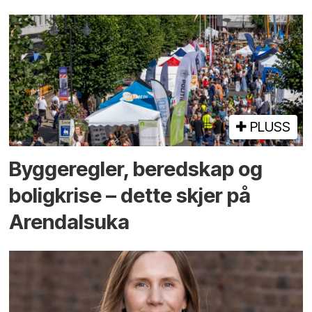
PLUSS
Bygge­regler, beredskap og
bolig­krise – dette skjer på
Arendals­uka