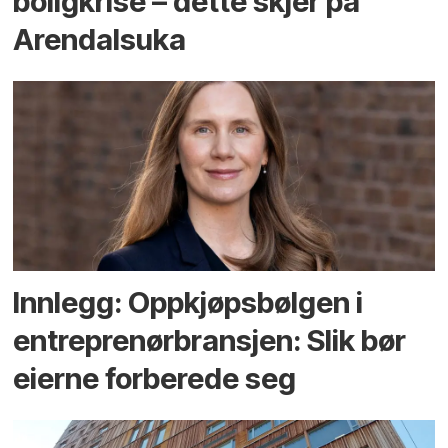
bolig­krise – dette skjer på
Arendals­uka
Innlegg: Oppkjøps­bølgen i
entreprenør­bransjen: Slik bør
eierne forberede seg