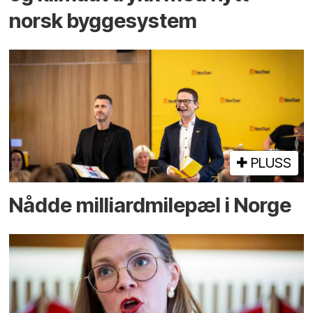
norsk bygge­system
PLUSS
Nådde milliard­­milepæl i Norge