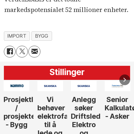
markedspotensialet 52 millioner enheter.
IMPORT
BYGG
Stillinger
Anlegg
Senior
Senior
Prosjekt
søker
Kalkulatør
Tilbudsleder
r
agfolk
Driftsleder
- Asker
Anlegg
Elektro
- Oslo
og