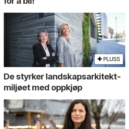
for å bli!
PLUSS
De styrker landskaps­arkitekt­
miljøet med oppkjøp