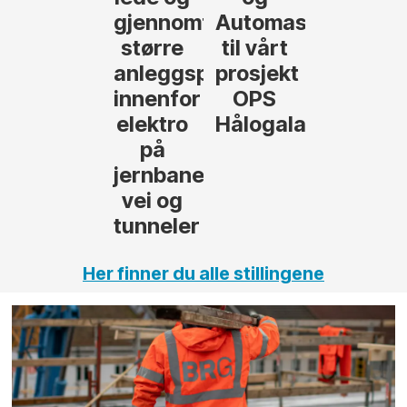
føre
Automasjon
til vårt
rosjekter
prosjekt
OPS
Hålogalandsvegen
,
Her finner du alle stillingene