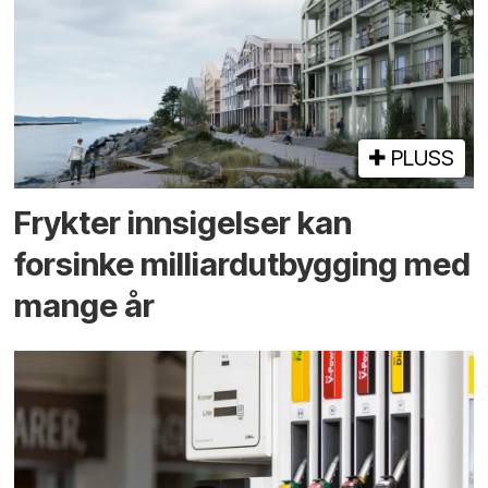
PLUSS
Frykter innsigelser kan
forsinke milliard­utbygging med
mange år