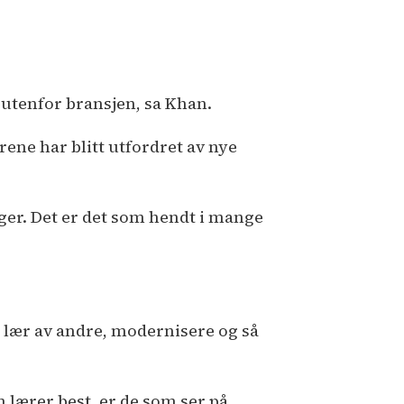
 utenfor bransjen, sa Khan.
rene har blitt utfordret av nye
gger. Det er det som hendt i mange
r lær av andre, modernisere og så
 lærer best, er de som ser på