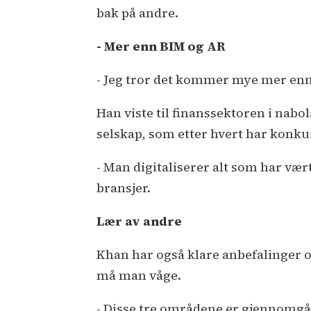
bak på andre.
- Mer enn BIM og AR
- Jeg tror det kommer mye mer enn 
Han viste til finanssektoren i nabol
selskap, som etter hvert har konkur
- Man digitaliserer alt som har vær
bransjer.
Lær av andre
Khan har også klare anbefalinger o
må man våge.
- Disse tre områdene er gjennomgåe