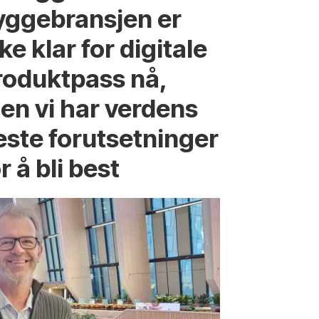
yggebransjen er
ke klar for digitale
roduktpass nå,
en vi har verdens
este forutsetninger
r å bli best