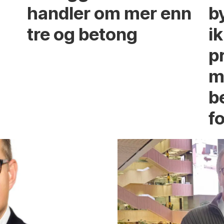
handler om mer enn
b
tre og betong
ik
p
m
b
fo