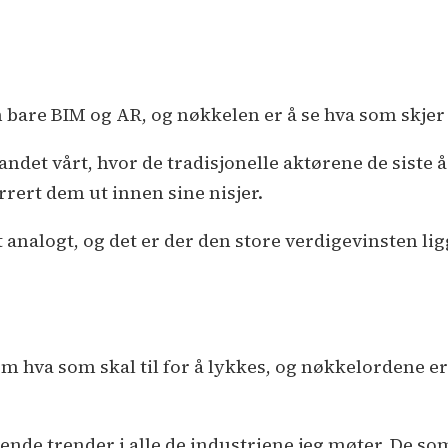
bare BIM og AR, og nøkkelen er å se hva som skjer
andet vårt, hvor de tradisjonelle aktørene de siste å
rert dem ut innen sine nisjer.
t analogt, og det er der den store verdigevinsten li
m hva som skal til for å lykkes, og nøkkelordene e
nde trender i alle de industriene jeg møter. De som