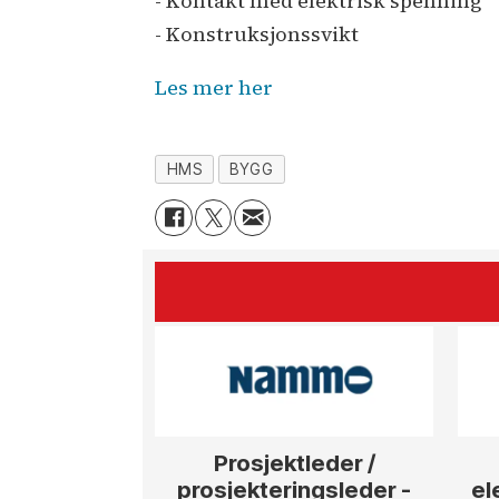
- Kontakt med elektrisk spenning
- Konstruksjonssvikt
Les mer her
HMS
BYGG
Prosjektleder /
prosjekteringsleder -
el