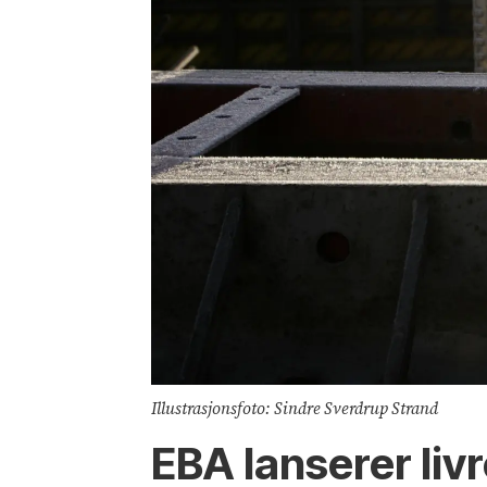
Illustrasjonsfoto: Sindre Sverdrup Strand
EBA lanserer liv