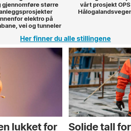
 gjennomføre større
vårt prosjekt OPS
anleggsprosjekter
Hålogalandsvege
innenfor elektro på
nbane, vei og tunneler
Her finner du alle stillingene
en lukket for
Solide tall f