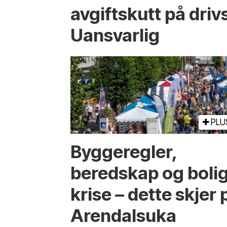
avgiftskutt på drivs
Uansvarlig
PLU
Bygge­regler,
beredskap og boli
krise – dette skjer 
Arendals­uka