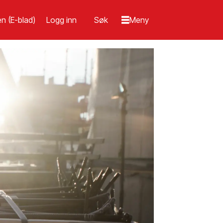
n (E-blad)
Logg inn