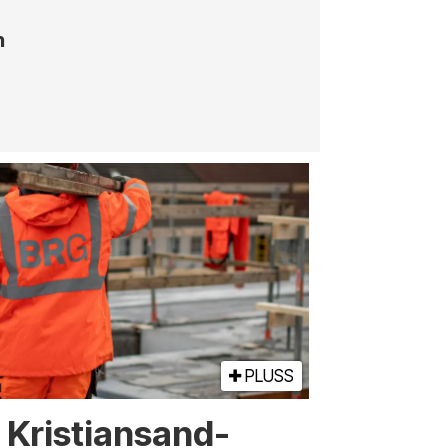
n
PLUSS
or Kristiansand-