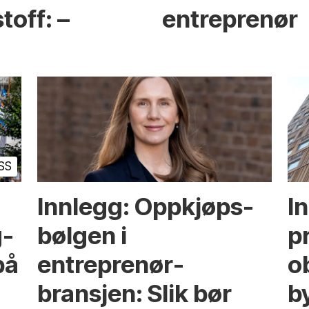
toff: –
entreprenør
SS
Innlegg: Oppkjøps­
I
g­
bølgen i
p
på
entreprenør­
ob
bransjen: Slik bør
b