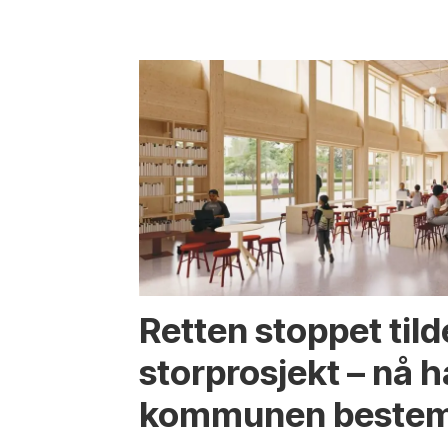
Retten stoppet tild
storprosjekt – nå h
kommunen bestem