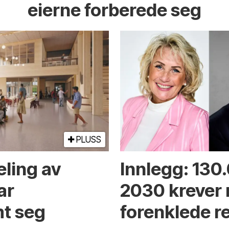
eierne forberede seg
PLUSS
eling av
Innlegg: 130
ar
2030 krever
t seg
forenklede r