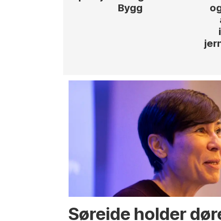
Bygg
og
jer
Søreide holder dør