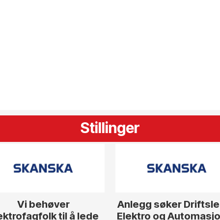
Stillinger
Vi behøver
Anlegg søker Driftsl
ektrofagfolk til å lede
Elektro og Automasjon