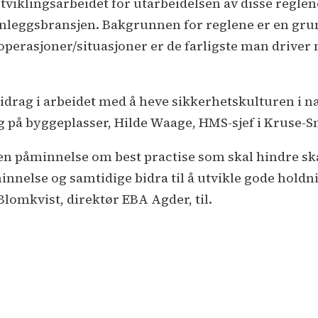
i utviklingsarbeidet for utarbeidelsen av disse re
nleggsbransjen. Bakgrunnen for reglene er en grund
perasjoner/situasjoner er de farligste man driver 
bidrag i arbeidet med å heve sikkerhetskulturen i næ
 og på byggeplasser, Hilde Waage, HMS-sjef i Kruse-S
en påminnelse om best practise som skal hindre ska
innelse og samtidige bidra til å utvikle gode holdn
Blomkvist, direktør EBA Agder, til.