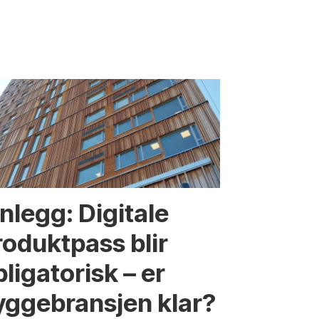
nnlegg: Digitale
roduktpass blir
ligatorisk – er
yggebransjen klar?