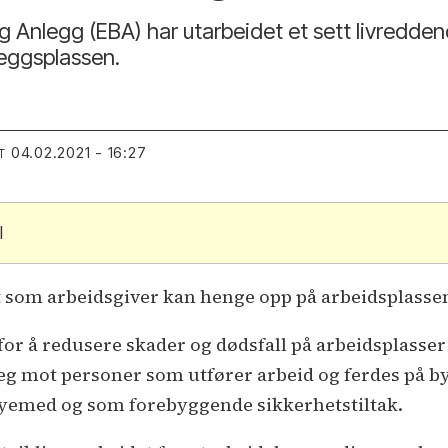
Anlegg (EBA) har utarbeidet et sett livreddende
eggsplassen.
04.02.2021 - 16:27
T
l
at som arbeidsgiver kan henge opp på arbeidsplasse
or å redusere skader og dødsfall på arbeidsplasser e
seg mot personer som utfører arbeid og ferdes på b
søyemed og som forebyggende sikkerhetstiltak.