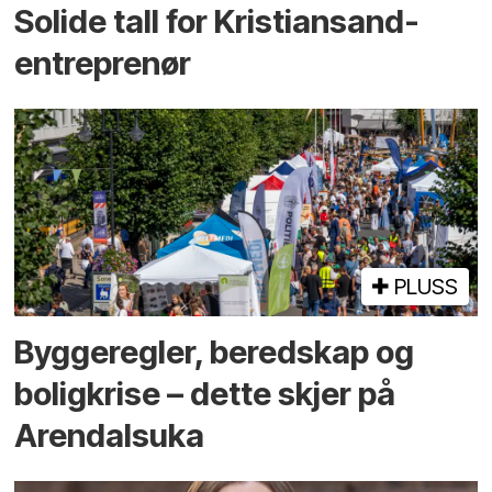
Solide tall for Kristiansand-
entreprenør
PLUSS
Bygge­regler, beredskap og
bolig­krise – dette skjer på
Arendals­uka