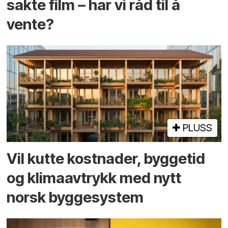
sakte film – har vi råd til å
vente?
PLUSS
Vil kutte kostnader, byggetid
og klima­avtrykk med nytt
norsk bygge­system