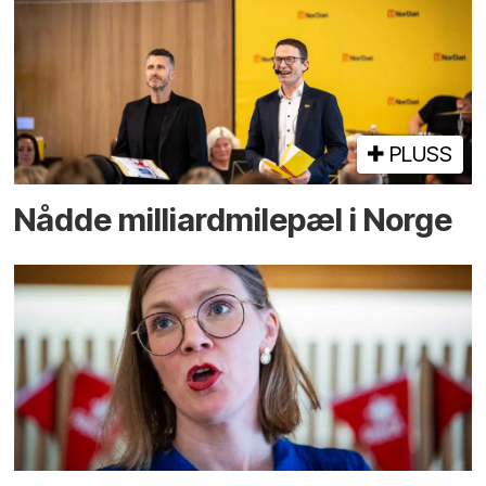
PLUSS
Nådde milliard­­milepæl i Norge