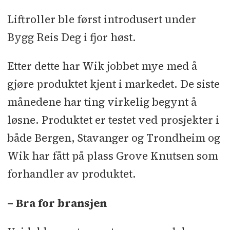
prosjekter og interessen for
Liftroller ble først introdusert under
produktet er økende både blant
utleieselskap og entreprenører
Bygg Reis Deg i fjor høst.
Neste år satser Wik Gruppen på å
Etter dette har Wik jobbet mye med å
lansere produktet også utenfor
gjøre produktet kjent i markedet. De siste
Norge.
månedene har ting virkelig begynt å
løsne. Produktet er testet ved prosjekter i
både Bergen, Stavanger og Trondheim og
Wik har fått på plass Grove Knutsen som
forhandler av produktet.
– Bra for bransjen