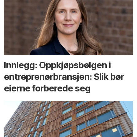
Innlegg: Oppkjøps­bølgen i
entreprenør­bransjen: Slik bør
eierne forberede seg