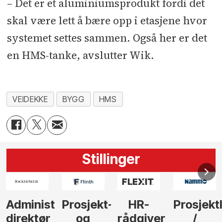
– Det er et aluminiumsprodukt fordi det
skal være lett å bære opp i etasjene hvor
systemet settes sammen. Også her er det
en HMS-tanke, avslutter Wik.
VEIDEKKE
BYGG
HMS
Stillinger
t-
HR-
Prosjektleder
Vi
Anleg
rådgiver
/
behøver
søker