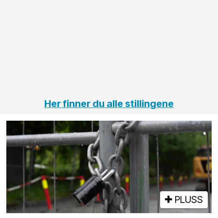
innenfor
OPS
elektro
Hålogal
på
jernbane,
vei og
tunneler
Her finner du alle stillingene
PLUSS