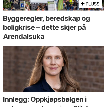
PLUSS
Bygge­regler, beredskap og
bolig­krise – dette skjer på
Arendals­uka
Innlegg: Oppkjøps­bølgen i