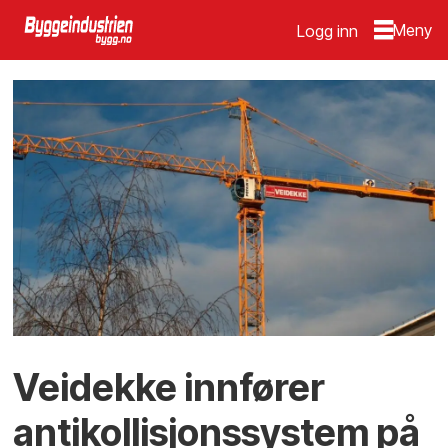
Logg inn
Veidekke innfører
antikollisjonssystem på