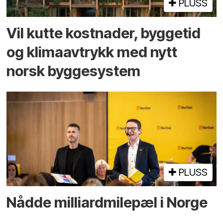
PLUSS
Vil kutte kostnader, byggetid
og klima­avtrykk med nytt
norsk bygge­system
PLUSS
Nådde milliard­­milepæl i Norge