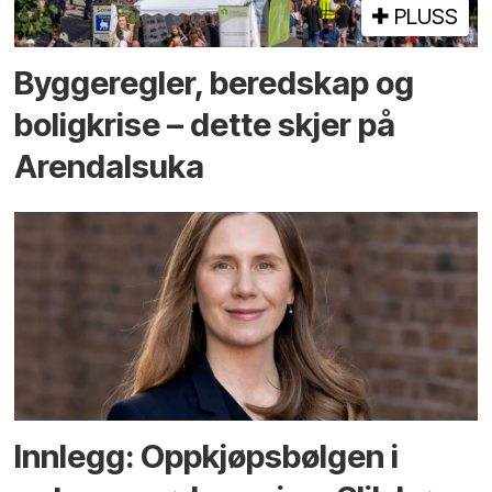
PLUSS
Bygge­regler, beredskap og
bolig­krise – dette skjer på
Arendals­uka
Innlegg: Oppkjøps­bølgen i