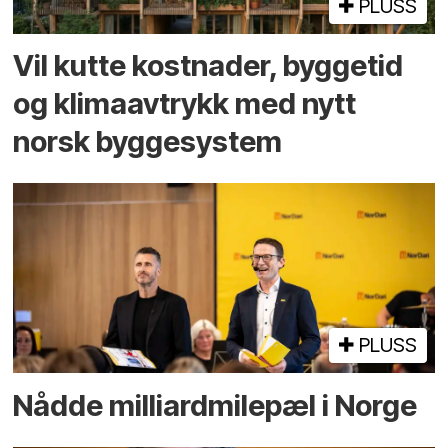
PLUSS
Vil kutte kostnader, byggetid
og klima­avtrykk med nytt
norsk bygge­system
PLUSS
Nådde milliard­­milepæl i Norge