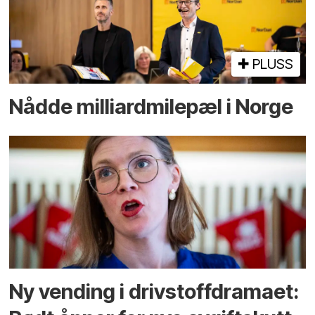
PLUSS
Nådde milliard­­milepæl i Norge
Ny vending i drivstoffdramaet: