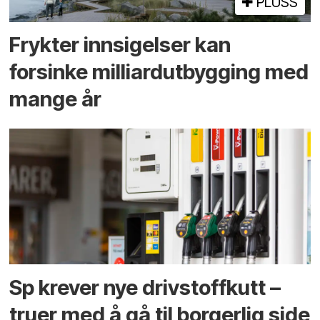
PLUSS
Frykter innsigelser kan
forsinke milliard­utbygging med
mange år
Sp krever nye drivstoffkutt –
truer med å gå til borgerlig side