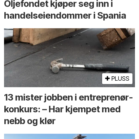
Oljefondet kjøper seg inn i
handels­eiendommer i Spania
PLUSS
13 mister jobben i entreprenør­
konkurs: – Har kjempet med
nebb og klør