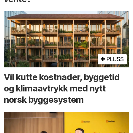
PLUSS
Vil kutte kostnader, byggetid
og klima­avtrykk med nytt
norsk bygge­system