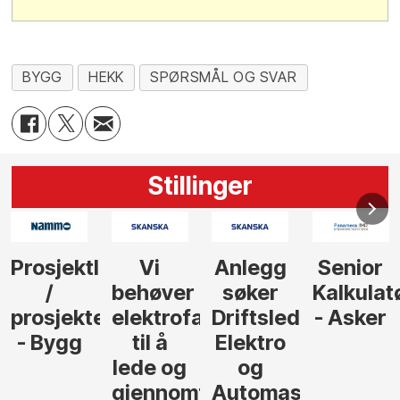
BYGG
HEKK
SPØRSMÅL OG SVAR
Stillinger
Anlegg
Senior
Senior
Prosjekt
søker
Kalkulatør
Tilbudsleder
r
agfolk
Driftsleder
- Asker
Anlegg
Elektro
- Oslo
og
føre
Automasjon