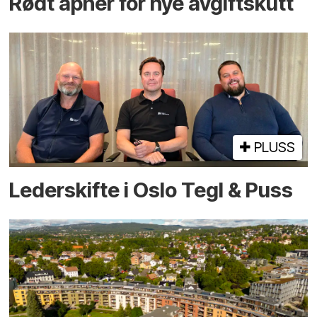
Rødt åpner for nye avgiftskutt
PLUSS
Lederskifte i Oslo Tegl & Puss