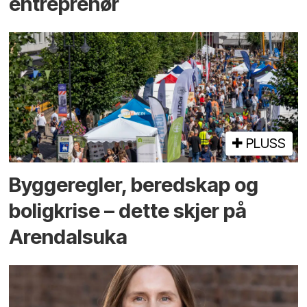
entreprenør
PLUSS
Bygge­regler, beredskap og
bolig­krise – dette skjer på
Arendals­uka