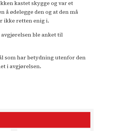
kken kastet skygge og var et
n å ødelegge den og at den må
 ikke retten enig i.
vgjørelsen ble anket til
ål som har betydning utenfor den
et i avgjørelsen.