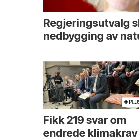
Regjerings­utvalg 
ned­bygging av nat
PLU
Fikk 219 svar om
endrede klimakrav