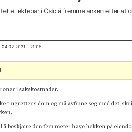
et et ektepar i Oslo å fremme anken etter at de
04.02.2021 - 21:05
T
l
kroner i sakskostnader.
å anke tingrettens dom og må avfinne seg med det, sk
kken.
t til å beskjære den fem meter høye hekken på eie