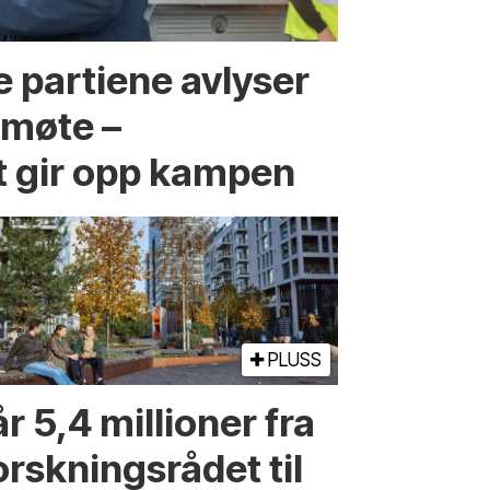
 partiene avlyser
fmøte –
t gir opp kampen
PLUSS
r 5,4 millioner fra
orskningsrådet til