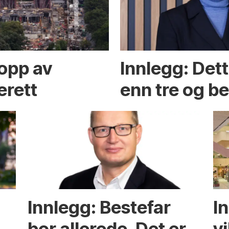
opp av
Innlegg: Det
erett
enn tre og b
Innlegg: Bestefar
I
bor allerede. Det er
v