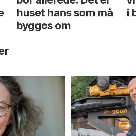
e
huset hans som må
i 
bygges om
s
er