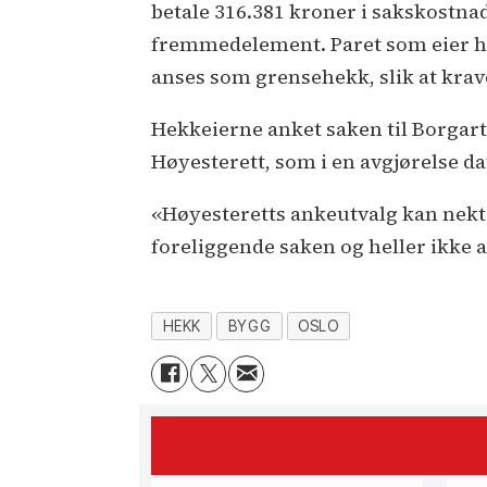
betale 316.381 kroner i sakskostna
fremmedelement. Paret som eier he
anses som grensehekk, slik at krave
Hekkeierne anket saken til Borgar
Høyesterett, som i en avgjørelse da
«Høyesteretts ankeutvalg kan nek
foreliggende saken og heller ikke a
HEKK
BYGG
OSLO