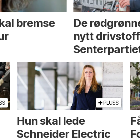
skal bremse
De rødgrønne
ur
nytt drivstof
Senterpartie
SS
PLUSS
Hun skal lede
Få
Schneider Electric
F