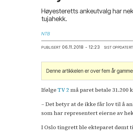
Høyesteretts ankeutvalg har nekt
tujahekk.
NTB
06.11.2018 - 12:23
PUBLISERT
SIST OPPDATER
Denne artikkelen er over fem år gamme
Ifølge
TV 2
må paret betale 31.200 
– Det betyr at de ikke får lov til 
som har representert eierne av he
I Oslo tingrett ble ekteparet døm