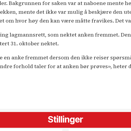
der. Bakgrunnen for saken var at naboene mente he
kken, mente det ikke var mulig å beskjære den ute
t om hvor høy den kan være måtte fravikes. Det var
ting lagmannsrett, som nektet anken fremmet. Den a
tert 31. oktober nektet.
te en anke fremmet dersom den ikke reiser spørsm
ndre forhold taler for at anken bør prøves», heter d
Stillinger