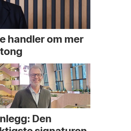
te handler om mer
etong
nnlegg: Den
iktigste signaturen