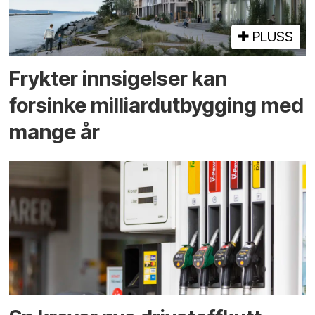
PLUSS
Frykter innsigelser kan
forsinke milliard­utbygging med
mange år