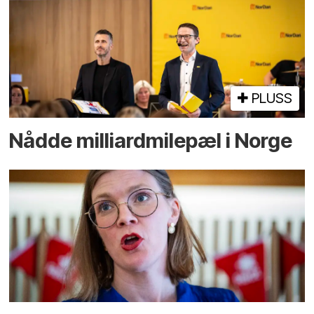
PLUSS
Nådde milliard­­milepæl i Norge