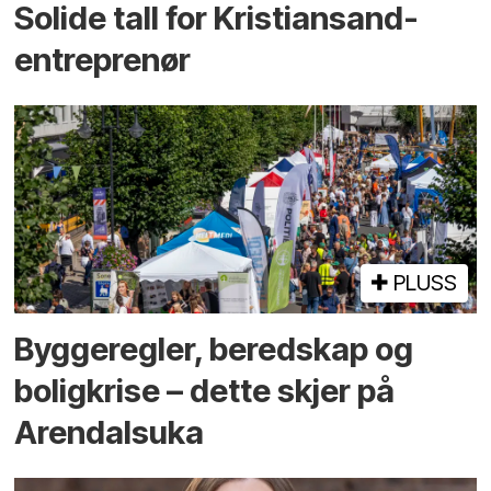
Solide tall for Kristiansand-
entreprenør
PLUSS
Bygge­regler, beredskap og
bolig­krise – dette skjer på
Arendals­uka