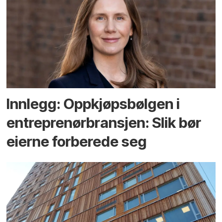
Innlegg: Oppkjøps­bølgen i
entreprenør­bransjen: Slik bør
eierne forberede seg