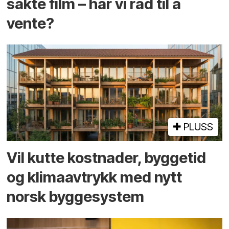
sakte film – har vi råd til å
vente?
PLUSS
Vil kutte kostnader, byggetid
og klima­avtrykk med nytt
norsk bygge­system