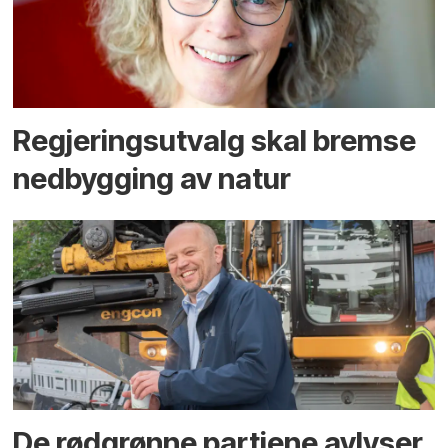
Regjerings­utvalg skal bremse
ned­bygging av natur
De rødgrønne partiene avlyser