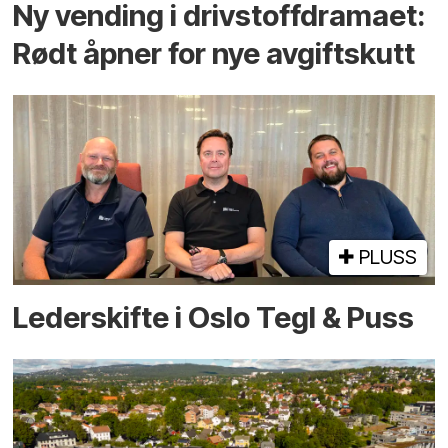
Ny vending i drivstoffdramaet:
Rødt åpner for nye avgiftskutt
PLUSS
Lederskifte i Oslo Tegl & Puss