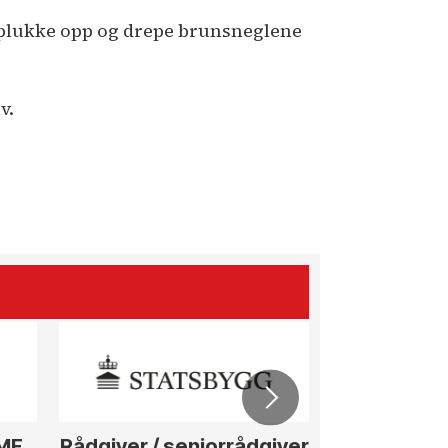
 å plukke opp og drepe brunsneglene
v.
eniorrådgiver
Anleggsleder til