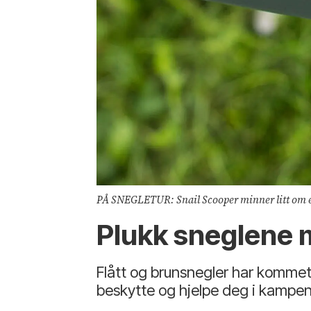
PÅ SNEGLETUR: Snail Scooper minner litt om en 
Plukk sneglene
Flått og brunsnegler har kommet
beskytte og hjelpe deg i kampe