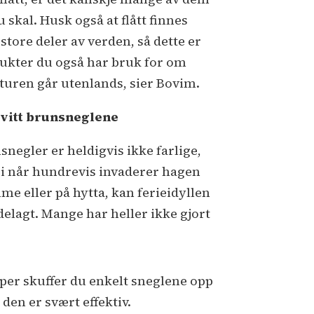
u skal. Husk også at flått finnes
store deler av verden, så dette er
ukter du også har bruk for om
eturen går utenlands, sier Bovim.
kvitt brunsneglene
snegler er heldigvis ikke farlige,
i når hundrevis invaderer hagen
me eller på hytta, kan ferieidyllen
ødelagt. Mange har heller ikke gjort
oper skuffer du enkelt sneglene opp
den er svært effektiv.