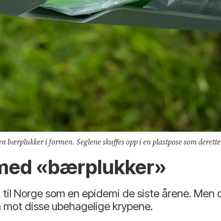
bærplukker i formen. Seglene skuffes opp i en plastpose som deretter
 med «bærplukker»
 til Norge som en epidemi de siste årene. Men 
n mot disse ubehagelige krypene.