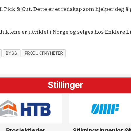
ail Pick & Cut. Dette er et redskap som hjelper deg
uktene er utviklet i Norge og selges hos Enklere Li
BYGG
PRODUKTNYHETER
Stillinger
Stikningsingeniør ØMF
Rådgiver / s