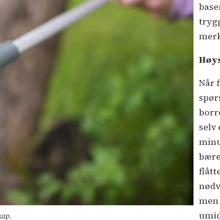
base
trygg
merk
Høys
Når f
spør
borr
selv 
minu
bære
flått
nødv
men 
umid
kap.