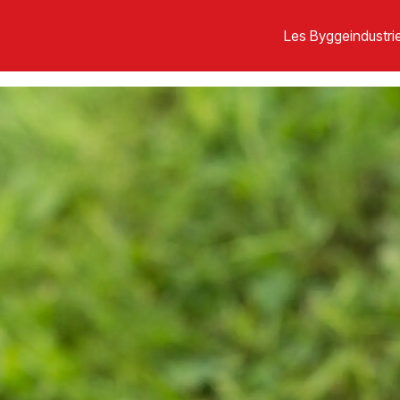
Les Byggeindustrie