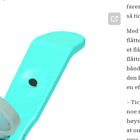
fare
så t
Med 
flått
et f
flåt
bånd
den 
en ef
– Tic
noe 
høys
at o
mye 