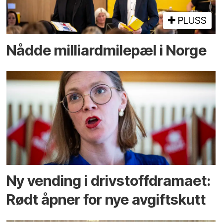
PLUSS
Nådde milliard­­milepæl i Norge
Ny vending i drivstoffdramaet:
Rødt åpner for nye avgiftskutt