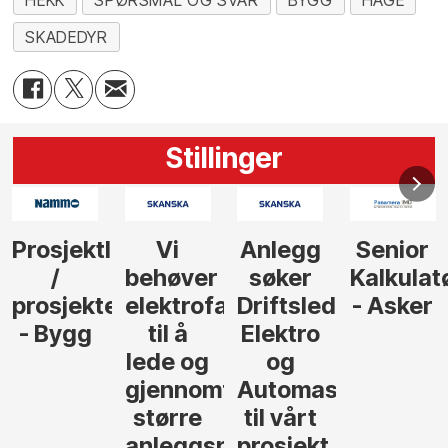
HEKK
SPØRSMÅL OG SVAR
BYGG
HAGE
SKADEDYR
Stillinger
Anlegg
Senior
Senior
Prosjekt
søker
Kalkulatør
Tilbudsleder
r
agfolk
Driftsleder
- Asker
Anlegg
Elektro
- Oslo
og
føre
Automasjon
til vårt
rosjekter
prosjekt