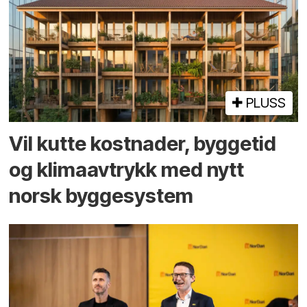
PLUSS
Vil kutte kostnader, byggetid
og klima­avtrykk med nytt
norsk bygge­system