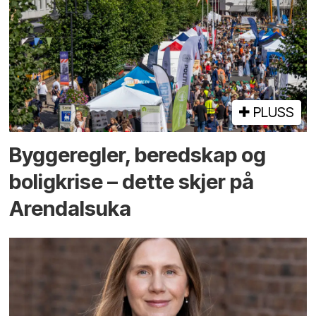
PLUSS
Bygge­regler, beredskap og
bolig­krise – dette skjer på
Arendals­uka