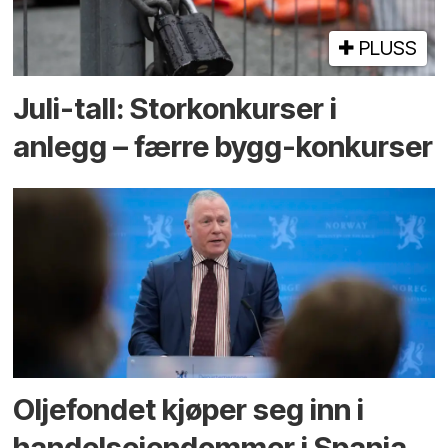
PLUSS
Juli-tall: Storkonkurser i
anlegg – færre bygg-konkurser
Oljefondet kjøper seg inn i
handels­eiendommer i Spania