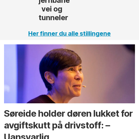
jernbane,
vei og
tunneler
Her finner du alle stillingene
Søreide holder døren lukket for
avgiftskutt på drivstoff: –
Uansvarlig