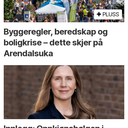
PLUSS
Bygge­regler, beredskap og
bolig­krise – dette skjer på
Arendals­uka