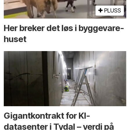
PLUSS
Her breker det løs i bygge­vare­
huset
Gigantkontrakt for KI-
datasenter i Tydal – verdi på