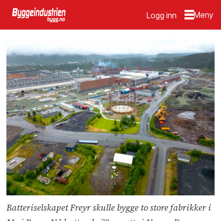
Logg inn
Batteriselskapet Freyr skulle bygge to store fabrikker i