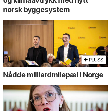
og klima­avtrykk med nytt
norsk bygge­system
PLUSS
Nådde milliard­­milepæl i Norge