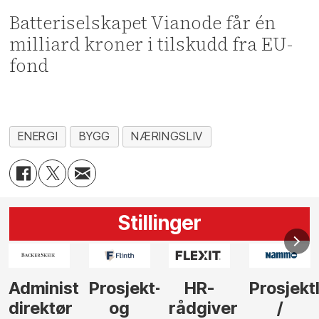
Batteriselskapet Vianode får én
milliard kroner i tilskudd fra EU-
fond
ENERGI
BYGG
NÆRINGSLIV
Stillinger
-
HR-
Prosjektleder
Vi
Anlegg
rådgiver
/
behøver
søker