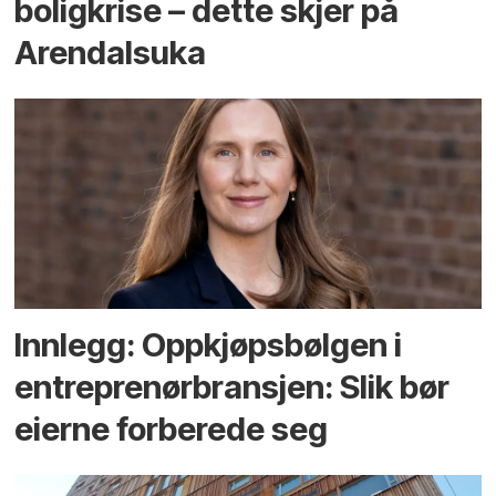
bolig­krise – dette skjer på
Arendals­uka
Innlegg: Oppkjøps­bølgen i
entreprenør­bransjen: Slik bør
eierne forberede seg