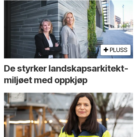
PLUSS
De styrker landskaps­arkitekt­
miljøet med oppkjøp