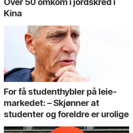
Over 50 omkom i jord­skred i
Kina
For få student­hybler på leie­
markedet: – Skjønner at
studenter og foreldre er urolige