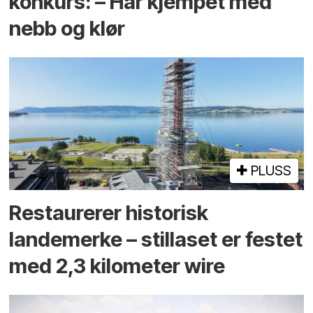
konkurs: – Har kjempet med
nebb og klør
PLUSS
Restaurerer historisk
landemerke – stillaset er festet
med 2,3 kilometer wire