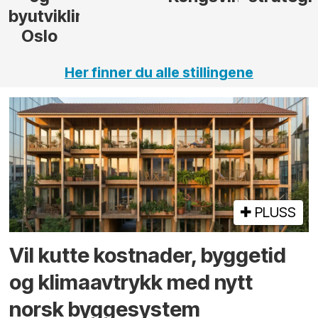
ng,
Her finner du alle stillingene
PLUSS
Vil kutte kostnader, byggetid
og klima­avtrykk med nytt
norsk bygge­system