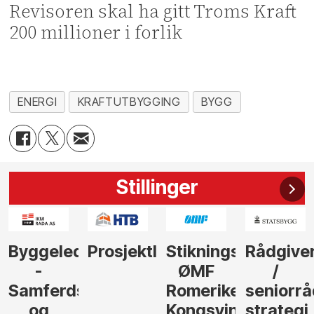
Revisoren skal ha gitt Troms Kraft
200 millioner i forlik
ENERGI
KRAFTUTBYGGING
BYGG
Stillinger
der
Prosjektleder
Stikningsingeniør
Rådgiver
Anleggs
ØMF
/
til
sel
Romerike
seniorrådgiver
hotellpr
Kongsvinger
strategi
i Gulen