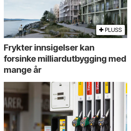
PLUSS
Frykter innsigelser kan
forsinke milliard­utbygging med
mange år