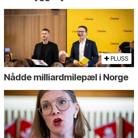
PLUSS
Nådde milliard­­milepæl i Norge