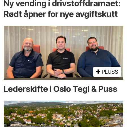
Ny vending i drivstoffdramaet:
Rødt åpner for nye avgiftskutt
PLUSS
Lederskifte i Oslo Tegl & Puss