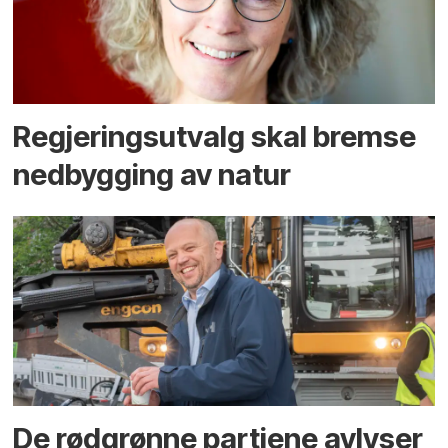
Regjerings­utvalg skal bremse
ned­bygging av natur
De rødgrønne partiene avlyser