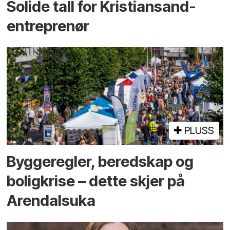
Solide tall for Kristiansand-
entreprenør
PLUSS
Bygge­regler, beredskap og
bolig­krise – dette skjer på
Arendals­uka