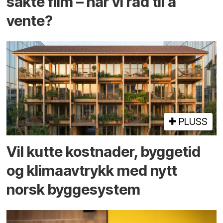
sakte film – har vi råd til å
vente?
PLUSS
Vil kutte kostnader, byggetid
og klima­avtrykk med nytt
norsk bygge­system