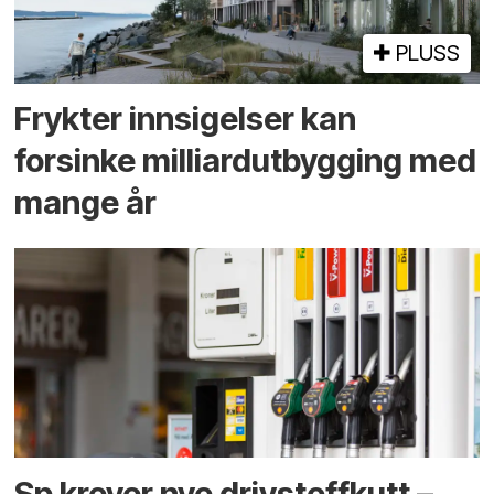
PLUSS
Frykter innsigelser kan
forsinke milliard­utbygging med
mange år
Sp krever nye drivstoffkutt –