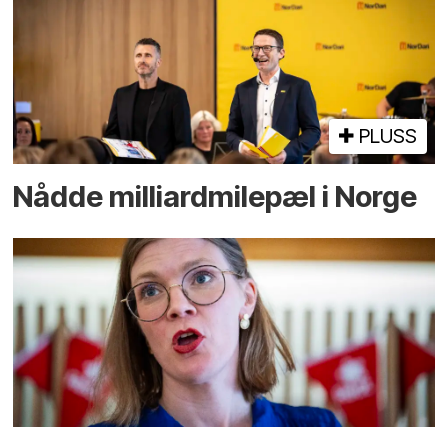
PLUSS
Nådde milliard­­milepæl i Norge