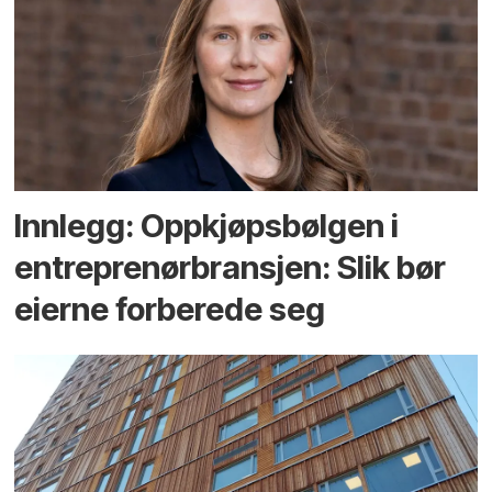
Innlegg: Oppkjøps­bølgen i
entreprenør­bransjen: Slik bør
eierne forberede seg