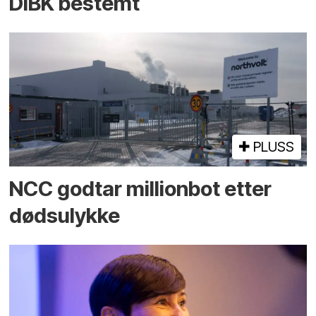
DiBK bestemt
PLUSS
NCC godtar millionbot etter
dødsulykke