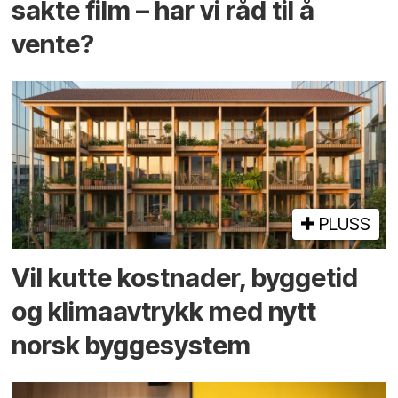
sakte film – har vi råd til å
vente?
PLUSS
Vil kutte kostnader, byggetid
og klima­avtrykk med nytt
norsk bygge­system