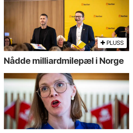
PLUSS
Nådde milliard­­milepæl i Norge