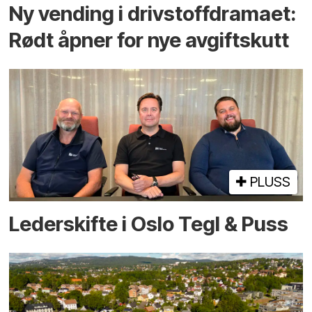
Ny vending i drivstoffdramaet:
Rødt åpner for nye avgiftskutt
PLUSS
Lederskifte i Oslo Tegl & Puss