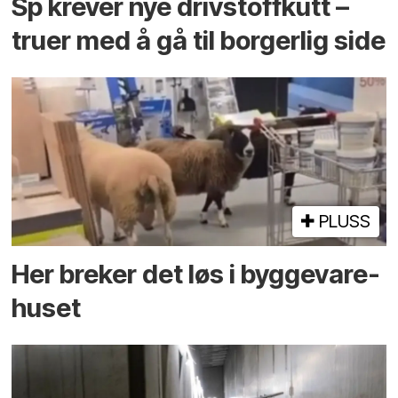
Sp krever nye drivstoffkutt –
truer med å gå til borgerlig side
PLUSS
Her breker det løs i bygge­vare­
huset