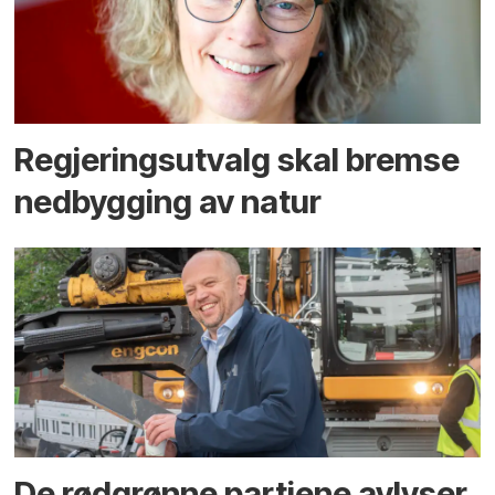
Regjerings­utvalg skal bremse
ned­bygging av natur
De rødgrønne partiene avlyser