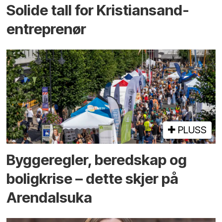
Solide tall for Kristiansand-
entreprenør
PLUSS
Bygge­regler, beredskap og
bolig­krise – dette skjer på
Arendals­uka