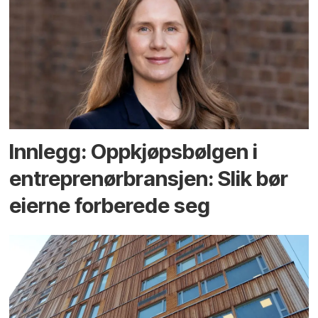
Innlegg: Oppkjøps­bølgen i
entreprenør­bransjen: Slik bør
eierne forberede seg