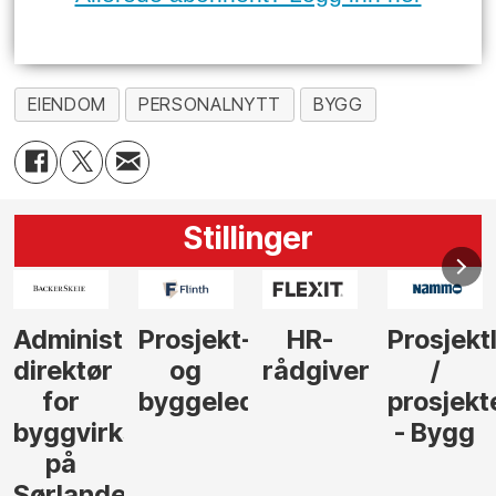
EIENDOM
PERSONALNYTT
BYGG
Stillinger
strerende
Prosjekt-
HR-
Prosjektleder
Vi
r
og
rådgiver
/
behøve
byggeleder
prosjekteringsle
elektro
rksomhet
- Bygg
til å
lede og
et
gjenno