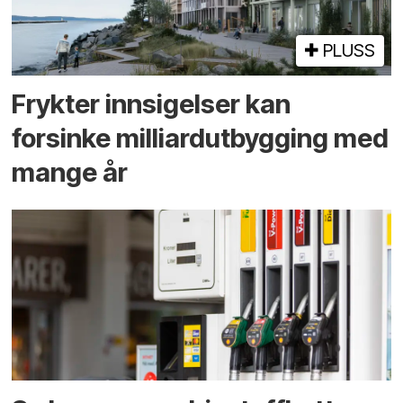
PLUSS
Frykter innsigelser kan
forsinke milliard­utbygging med
mange år