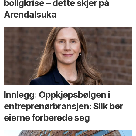
bolig­krise – dette skjer på
Arendals­uka
Innlegg: Oppkjøps­bølgen i
entreprenør­bransjen: Slik bør
eierne forberede seg