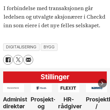
I forbindelse med transaksjonen går
ledelsen og utvalgte aksjonærer i Checkd
inn som eiere i det nye felles selskapet.
DIGITALISERING
BYGG
Stillinger
-
HR-
Prosjektleder
Vi
Anlegg
rådgiver
/
behøver
søker