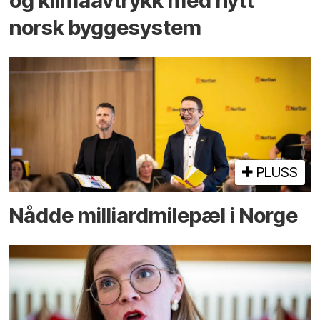
og klima­avtrykk med nytt
norsk bygge­system
PLUSS
Nådde milliard­­milepæl i Norge