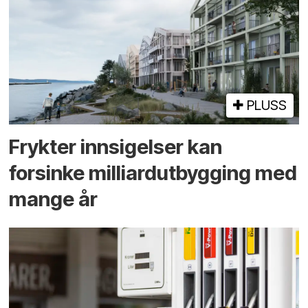
PLUSS
Frykter innsigelser kan
forsinke milliard­utbygging med
mange år