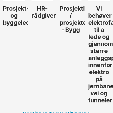
-
HR-
Prosjektleder
Vi
Anlegg
rådgiver
/
behøver
søker
der
prosjekteringsleder
elektrofagfolk
Driftsle
- Bygg
til å
Elektro
lede og
og
gjennomføre
Automas
større
til vårt
anleggsprosjekter
prosjekt
innenfor
OPS
elektro
Hålogal
på
jernbane,
vei og
tunneler