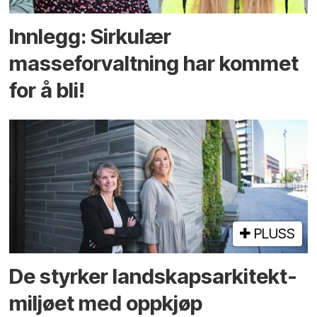
Innlegg: Sirkulær
masseforvaltning har kommet
for å bli!
PLUSS
De styrker landskaps­arkitekt­
miljøet med oppkjøp