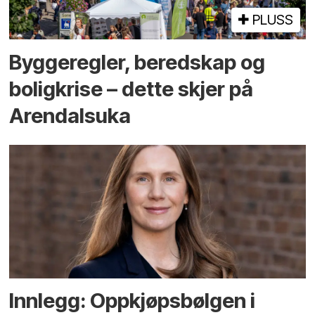
PLUSS
Bygge­regler, beredskap og
bolig­krise – dette skjer på
Arendals­uka
Innlegg: Oppkjøps­bølgen i