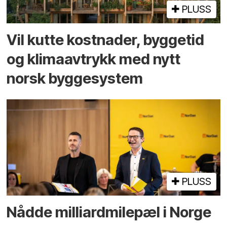
PLUSS
Vil kutte kostnader, byggetid
og klima­avtrykk med nytt
norsk bygge­system
PLUSS
Nådde milliard­­milepæl i Norge